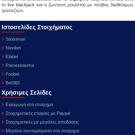
το live blackjack και η ζωντανή ρουλέτα) με πλήθος διαθέσιμων
τραπεζιών.
Ιστοσελίδες Στοιχήματος
Stoiximan
Novibet
Elabet
Pamestoixima
Fonbet
Bet365
Χρήσιμες Σελίδες
Εισαγωγή στο στοίχημα
Στοιχηματικές εταιρίες με Paypal
Στοιχηματικές με μεγάλες αποδόσεις
Μεγάλα πονταρίσματα στο στοίχημα