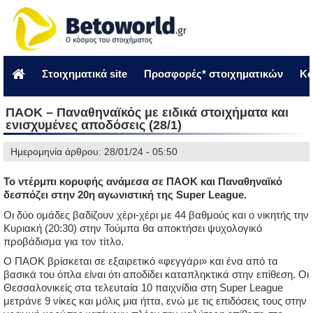
Στοιχηματικά site
Προσφορές* στοιχηματικών
Κο
ΠΑΟΚ – Παναθηναϊκός με ειδικά στοιχήματα και
ενισχυμένες αποδόσεις (28/1)
Ημερομηνία άρθρου: 28/01/24 - 05:50
Το ντέρμπι κορυφής ανάμεσα σε ΠΑΟΚ και Παναθηναϊκό
δεσπόζει στην 20η αγωνιστική της Super League.
Οι δύο ομάδες βαδίζουν χέρι-χέρι με 44 βαθμούς και ο νικητής την
Κυριακή (20:30) στην Τούμπα θα αποκτήσει ψυχολογικό
προβάδισμα για τον τίτλο.
Ο ΠΑΟΚ βρίσκεται σε εξαιρετικό «φεγγάρι» και ένα από τα
βασικά του όπλα είναι ότι αποδίδει καταπληκτικά στην επίθεση. Οι
Θεσσαλονικείς στα τελευταία 10 παιχνίδια στη Super League
μετράνε 9 νίκες και μόλις μια ήττα, ενώ με τις επιδόσεις τους στην