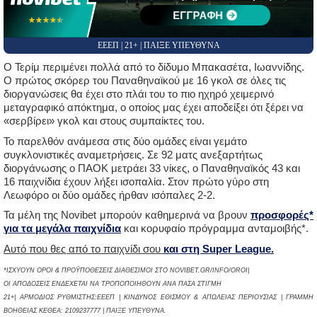
ΕΓΓΡΑΦΗ
☆☆☆☆☆
★★★★★
ΕΕΕΠ | 21+ | ΠΑΙΞΕ ΥΠΕΥΘΥΝΑ
Ο Τερίμ περιμένει πολλά από το δίδυμο Μπακασέτα, Ιωαννίδης.
Ο πρώτος σκόρερ του Παναθηναϊκού με 16 γκολ σε όλες τις
διοργανώσεις θα έχει στο πλάι του το πιο ηχηρό χειμερινό
μεταγραφικό απόκτημα, ο οποίος μας έχει αποδείξει ότι ξέρει να
«σερβίρει» γκολ και στους συμπαίκτες του.
Το παρελθόν ανάμεσα στις δύο ομάδες είναι γεμάτο
συγκλονιστικές αναμετρήσεις. Σε 92 ματς ανεξαρτήτως
διοργάνωσης ο ΠΑΟΚ μετράει 33 νίκες, ο Παναθηναϊκός 43 και
16 παιχνίδια έχουν λήξει ισοπαλία. Στον πρώτο γύρο στη
Λεωφόρο οι δύο ομάδες ήρθαν ισόπαλες 2-2.
Τα μέλη της Novibet μπορούν καθημερινά να βρουν
προσφορές*
για τα
μεγάλα
παιχνίδια
και κορυφαίο πρόγραμμα ανταμοιβής*.
Αυτό που θες από το παιχνίδι σου
και στη Super League.
*ΙΣΧΥΟΥΝ ΟΡΟΙ & ΠΡΟΫΠΟΘΕΣΕΙΣ ΔΙΑΘΕΣΙΜΟΙ ΣΤΟ NOVIBET.GR/INFO/OROI|
ΟΙ ΑΠΟΔΟΣΕΙΣ ΕΝΔΕΧΕΤΑΙ ΝΑ ΤΡΟΠΟΠΟΙΗΘΟΥΝ ΑΝΑ ΠΑΣΑ ΣΤΙΓΜΗ
21+| ΑΡΜΟΔΙΟΣ ΡΥΘΜΙΣΤΗΣ:ΕΕΕΠ | ΚΙΝΔΥΝΟΣ ΕΘΙΣΜΟΥ & ΑΠΩΛΕΙΑΣ ΠΕΡΙΟΥΣΙΑΣ | ΓΡΑΜΜΗ
ΒΟΗΘΕΙΑΣ ΚΕΘΕΑ: 2109237777 | ΠΑΙΞΕ ΥΠΕΥΘΥΝΑ.