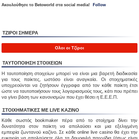
Aκουλούθησε το Betoworld στα social media!
Follow
ΤΖΙΡΟΙ ΣΗΜΕΡΑ
Ολοι οι Τζίροι
ΤΑΥΤΟΠΟΙΗΣΗ ΣΤΟΙΧΕΙΩΝ
Η ταυτοποίηση στοιχείων μπορεί να είναι μια βαρετή διαδικασία
για τους παίκτες, ωστόσο είναι αναγκαία. Οι στοιχηματικές
υποχρεούνται να ζητήσουν έγγραφα από τον κάθε παίκτη έτσι
ώστε να ταυτοποιήσουν τους λογαριασμούς τους, κάτι που πρέπει
να γίνει βάση των κανονισμών που έχει θέσει η Ε.Ε.Ε.Π.
ΣΤΟΙΧΗΜΑΤΙΚΈΣ ΜΕ LIVE ΚΑΖΙΝΟ
Κάθε σωστός bookmaker πέρα από το στοίχημα δίνει την
δυνατότητα στον παίκτη να απολαύσει και μια εξελιγμένη
εμπειρία ζωντανού καζίνο. Σε κάθε online live casino θα έχει την
ευκαιρία να απολαύσετε όλα τα δημοφιλή παιχνίδια (όπως είναι