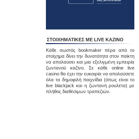
ΣΤΟΙΧΗΜΑΤΙΚΈΣ ΜΕ LIVE ΚΑΖΙΝΟ
Κάθε σωστός bookmaker πέρα από το
στοίχημα δίνει την δυνατότητα στον παίκτη
να απολαύσει και μια εξελιγμένη εμπειρία
ζωντανού καζίνο. Σε κάθε online live
casino θα έχει την ευκαιρία να απολαύσετε
όλα τα δημοφιλή παιχνίδια (όπως είναι το
live blackjack και η ζωντανή ρουλέτα) με
πλήθος διαθέσιμων τραπεζιών.