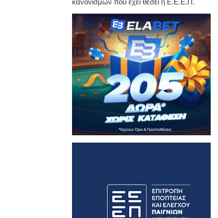
κανονισμών που έχει θέσει η Ε.Ε.Ε.Π.