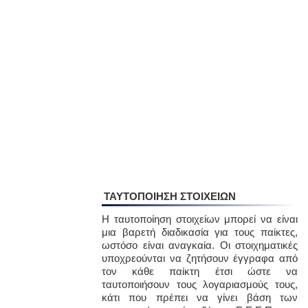
ΤΑΥΤΟΠΟΙΗΣΗ ΣΤΟΙΧΕΙΩΝ
Η ταυτοποίηση στοιχείων μπορεί να είναι
μια βαρετή διαδικασία για τους παίκτες,
ωστόσο είναι αναγκαία. Οι στοιχηματικές
υποχρεούνται να ζητήσουν έγγραφα από
τον κάθε παίκτη έτσι ώστε να
ταυτοποιήσουν τους λογαριασμούς τους,
κάτι που πρέπει να γίνει βάση των