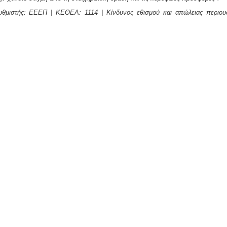
θμιστής: ΕΕΕΠ | ΚΕΘΕΑ: 1114 | Κίνδυνος εθισμού και απώλειας περιουσ