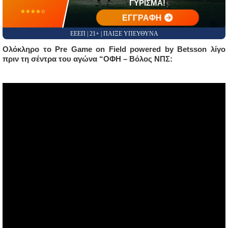
ΓΥΡΙΣΜΑ!
☆☆☆☆☆
★★★★★
ΕΓΓΡΑΦΗ
ΕΕΕΠ | 21+ | ΠΑΙΞΕ ΥΠΕΥΘΥΝΑ
Ολόκληρο το Pre Game on Field powered by Betsson λίγο
πριν τη σέντρα του αγώνα “ΟΦΗ – Βόλος ΝΠΣ: