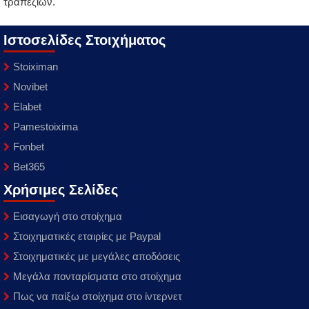
τραπεζιών.
Ιστοσελίδες Στοιχήματος
Stoiximan
Novibet
Elabet
Pamestoixima
Fonbet
Bet365
Χρήσιμες Σελίδες
Εισαγωγή στο στοίχημα
Στοιχηματικές εταιρίες με Paypal
Στοιχηματικές με μεγάλες αποδόσεις
Μεγάλα πονταρίσματα στο στοίχημα
Πως να παίξω στοίχημα στο ίντερνετ