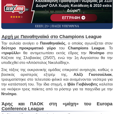
Καλοκαιρινή Προσφορά Γνωριμίας με 3110
Δώρα* ΟΛΑ Χωρίς Κατάθεση & 2010 extra
Δώρα*!
☆☆☆☆☆
★★★★★
EΓΓΡΑΦΗ
ΕΕΕΠ | 21+ | ΠΑΙΞΕ ΥΠΕΥΘΥΝΑ
Αρχή με Παναθηναϊκό στο Champions League
Την αυλαία ανοίγει ο
Παναθηναϊκός
, ο οποίος αγωνίζεται στον
δεύτερο προκριματικό γύρο
του
Champions League
. Το
«
τριφύλλι
» θα αντιμετωπίσει εκτός έδρας την
Ντνίπρο
στο
Κόζιτσε της Σλοβακίας (25/07), ενώ την 1η Αυγούστου θα την
υποδεχθεί στο «Απόστολος Νικολαΐδης».
Στις τάξεις της ουκρανικής ομάδας επικρατεί ανησυχία, καθώς ο
βασικός αριστερός εξτρέμ της,
Αλέξι Γκοτσούλιακ
,
τραυματίστηκε στο τελευταίο φιλικό και αναμένονται νεότερα για
την κατάστασή του. Την ίδια στιγμή, ο
Ιβάν Γιοβάνοβιτς
καλείται
να «κόψει» τρεις παίκτες από το ρόστερ για τα παιχνίδια με την
Ντνίπρο
.
Άρης και ΠΑΟΚ στη «μάχη» του Europa
Conference League