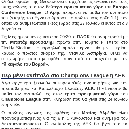
Οι δύο ομάδες της Θεσσαλονίκης αρχίζουν τις αγωνιστικές τους
υποχρεώσεις από τον
δεύτερο προκριματικό γύρο
του
Europa
Conference League
. Ο
Άρης
περιμένει να μάθει τον αντίπαλό
του (νικητής του Εγνατία-Αραράτ, το πρώτο ματς ήρθε 1-1), τον
οποίο θα αντιμετωπίσει εκτός έδρας στις 27 Ιουλίου κι εντός στις 3
Αυγούστου.
Τις ίδιες ημερομηνίες και ώρα 20:30, ο
ΠΑΟΚ
θα αναμετρηθεί με
την
Μπεϊτάρ Ιερουσαλήμ
, πρώτα στην Τούμπα κι έπειτα στο
“Teddy Stadium”. Η ισραηλινή ομάδα περνάει μία μίνι… κρίση,
καθώς ο πρώτος σκόρερ της,
Ντανίλο Ασπρίγια
, θέλει να
αποχωρήσει από την ομάδα πριν από τα παιχνίδια με τον
«
δικέφαλο του Βορρά
».
Περιμένει αντίπαλο στο Champions League η ΑΕΚ
Λίγο αργότερα ξεκινούν οι ευρωπαϊκές αναμετρήσεις για την
πρωταθλήτρια και Κυπελλούχο Ελλάδας,
ΑΕΚ
. Η «Ένωση» θα
μάθει τον αντίπαλό της στον
τρίτο προκριματικό γύρο
του
Champions League
στην κλήρωση που θα γίνει στις 24 Ιουλίου
στη Νυών.
Ο πρώτος αγώνας της ομάδας του
Ματίας Αλμέιδα
είναι
προγραμματισμένος για τις 8 ή 9 Αυγούστου και ανήμερα του
Δεκαπενταύγουστου. Ο αντίπαλος της ΑΕΚ θα βγει από τα