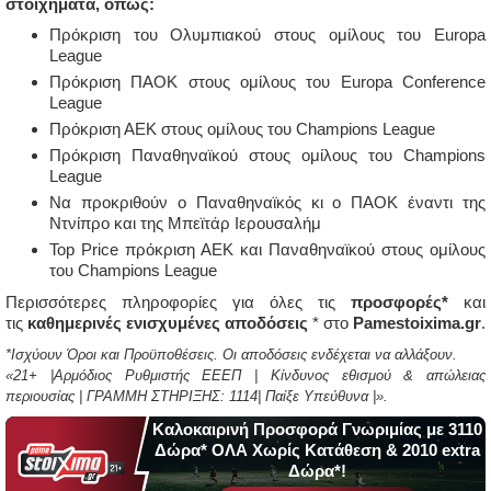
στοιχήματα, όπως:
Πρόκριση του Ολυμπιακού στους ομίλους του Europa
League
Πρόκριση ΠΑΟΚ στους ομίλους του Europa Conference
League
Πρόκριση ΑΕΚ στους ομίλους του Champions League
Πρόκριση Παναθηναϊκού στους ομίλους του Champions
League
Να προκριθούν ο Παναθηναϊκός κι ο ΠΑΟΚ έναντι της
Ντνίπρο και της Μπεϊτάρ Ιερουσαλήμ
Top Price πρόκριση ΑΕΚ και Παναθηναϊκού στους ομίλους
του Champions League
Περισσότερες πληροφορίες για όλες τις
προσφορές*
και
τις
καθημερινές ενισχυμένες αποδόσεις
* στο
Pamestoixima.gr
.
*Ισχύουν Όροι και Προϋποθέσεις. Οι αποδόσεις ενδέχεται να αλλάξουν.
«21+ |Αρμόδιος Ρυθμιστής ΕΕΕΠ | Κίνδυνος εθισμού & απώλειας
περιουσίας | ΓΡΑΜΜΗ ΣΤΗΡΙΞΗΣ: 1114| Παίξε Υπεύθυνα |».
Καλοκαιρινή Προσφορά Γνωριμίας με 3110
Δώρα* ΟΛΑ Χωρίς Κατάθεση & 2010 extra
Δώρα*!