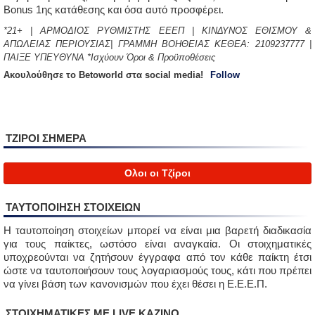
Bonus 1ης κατάθεσης και όσα αυτό προσφέρει.
*21+ | ΑΡΜΟΔΙΟΣ ΡΥΘΜΙΣΤΗΣ ΕΕΕΠ | ΚΙΝΔΥΝΟΣ ΕΘΙΣΜΟΥ &
ΑΠΩΛΕΙΑΣ ΠΕΡΙΟΥΣΙΑΣ| ΓΡΑΜΜΗ ΒΟΗΘΕΙΑΣ ΚΕΘΕΑ: 2109237777 |
ΠΑΙΞΕ ΥΠΕΥΘΥΝΑ *Ισχύουν Όροι & Προϋποθέσεις
Aκουλούθησε το Betoworld στα social media!
Follow
ΤΖΙΡΟΙ ΣΗΜΕΡΑ
Ολοι οι Τζίροι
ΤΑΥΤΟΠΟΙΗΣΗ ΣΤΟΙΧΕΙΩΝ
Η ταυτοποίηση στοιχείων μπορεί να είναι μια βαρετή διαδικασία
για τους παίκτες, ωστόσο είναι αναγκαία. Οι στοιχηματικές
υποχρεούνται να ζητήσουν έγγραφα από τον κάθε παίκτη έτσι
ώστε να ταυτοποιήσουν τους λογαριασμούς τους, κάτι που πρέπει
να γίνει βάση των κανονισμών που έχει θέσει η Ε.Ε.Ε.Π.
ΣΤΟΙΧΗΜΑΤΙΚΈΣ ΜΕ LIVE ΚΑΖΙΝΟ