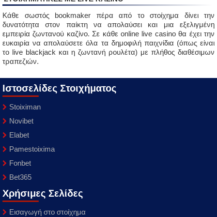
Κάθε σωστός bookmaker πέρα από το στοίχημα δίνει την
δυνατότητα στον παίκτη να απολαύσει και μια εξελιγμένη
εμπειρία ζωντανού καζίνο. Σε κάθε online live casino θα έχει την
ευκαιρία να απολαύσετε όλα τα δημοφιλή παιχνίδια (όπως είναι
το live blackjack και η ζωντανή ρουλέτα) με πλήθος διαθέσιμων
τραπεζιών.
Ιστοσελίδες Στοιχήματος
Stoiximan
Novibet
Elabet
Pamestoixima
Fonbet
Bet365
Χρήσιμες Σελίδες
Εισαγωγή στο στοίχημα