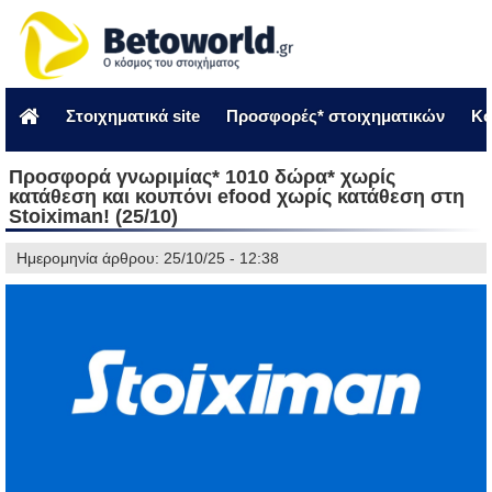
Στοιχηματικά site
Προσφορές* στοιχηματικών
Κο
Προσφορά γνωριμίας* 1010 δώρα* χωρίς
κατάθεση και κουπόνι efood χωρίς κατάθεση στη
Stoiximan! (25/10)
Ημερομηνία άρθρου: 25/10/25 - 12:38