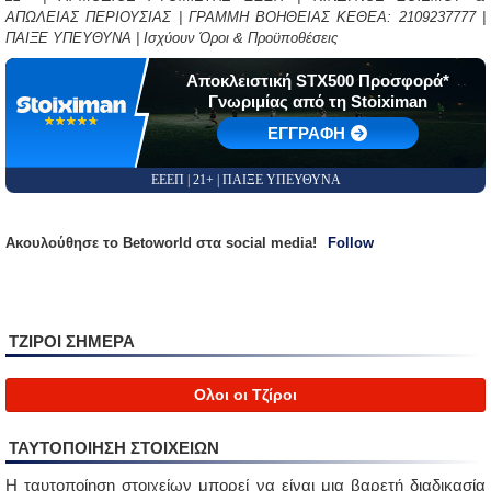
ΑΠΩΛΕΙΑΣ ΠΕΡΙΟΥΣΙΑΣ | ΓΡΑΜΜΗ ΒΟΗΘΕΙΑΣ ΚΕΘΕΑ: 2109237777 |
ΠΑΙΞΕ ΥΠΕΥΘΥΝΑ | Ισχύουν Όροι & Προϋποθέσεις
Αποκλειστική STX500 Προσφορά*
Γνωριμίας από τη Stoiximan
☆☆☆☆☆
★★★★★
EΓΓΡΑΦΗ
ΕΕΕΠ | 21+ | ΠΑΙΞΕ ΥΠΕΥΘΥΝΑ
Aκουλούθησε το Betoworld στα social media!
Follow
ΤΖΙΡΟΙ ΣΗΜΕΡΑ
Ολοι οι Τζίροι
ΤΑΥΤΟΠΟΙΗΣΗ ΣΤΟΙΧΕΙΩΝ
Η ταυτοποίηση στοιχείων μπορεί να είναι μια βαρετή διαδικασία