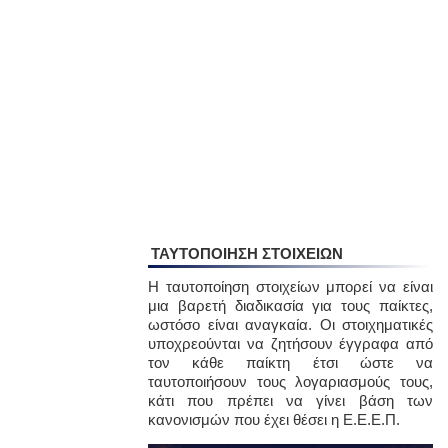
ΤΑΥΤΟΠΟΙΗΣΗ ΣΤΟΙΧΕΙΩΝ
Η ταυτοποίηση στοιχείων μπορεί να είναι
μια βαρετή διαδικασία για τους παίκτες,
ωστόσο είναι αναγκαία. Οι στοιχηματικές
υποχρεούνται να ζητήσουν έγγραφα από
τον κάθε παίκτη έτσι ώστε να
ταυτοποιήσουν τους λογαριασμούς τους,
κάτι που πρέπει να γίνει βάση των
κανονισμών που έχει θέσει η Ε.Ε.Ε.Π.