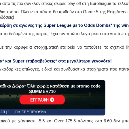
πό τις πιο συγκλονιστικές σειρές play off στη Euroleague τα τελευ
 ίδιο τρόπο. Πλέον τα πάντα θα κριθούν στο Game 5 της Roig Arena
οδόσεις!
υ κέρδη σε αγώνες της
Super
League με το
Odds
Bombs* της
win
α τα δεδομένα της σειράς, έχει τον πρώτο λόγο μέσα στο «σπίτι» τ
 την κορυφαία στοιχηματική εταιρεία να τοποθετεί το σχετικό li
α* και Super επιβραβεύσεις* στα μεγαλύτερα γεγονότα!
γκαδόρικες επιλογές, ειδικά και συνδυαστικά στοιχήματα που πάν
ναδικά Δώρα* Όλα χωρίς κατάθεση με promo code
SUMMER710
ΕΓΓΡΑΦΗ
ΕΕΠ | 21+ | ΠΑΙΞΕ ΥΠΕΥΘΥΝΑ
αϊκού με χάντικαπ -5,5 και Over 175,5 πόντους στο 6.60 δεν μ