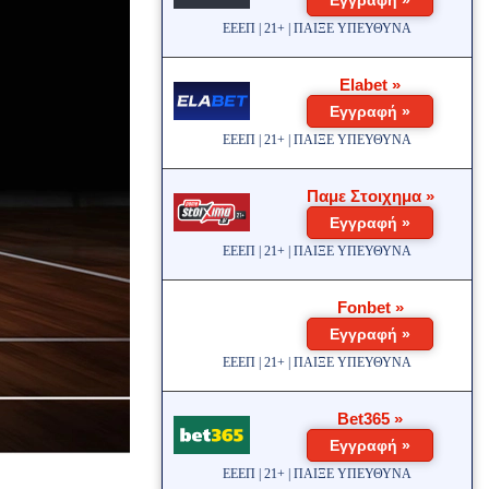
Εγγραφή »
ΕΕΕΠ | 21+ | ΠΑΙΞΕ ΥΠΕΥΘΥΝΑ
Elabet »
Εγγραφή »
ΕΕΕΠ | 21+ | ΠΑΙΞΕ ΥΠΕΥΘΥΝΑ
Παμε Στοιχημα »
Εγγραφή »
ΕΕΕΠ | 21+ | ΠΑΙΞΕ ΥΠΕΥΘΥΝΑ
Fonbet »
Εγγραφή »
ΕΕΕΠ | 21+ | ΠΑΙΞΕ ΥΠΕΥΘΥΝΑ
Bet365 »
Εγγραφή »
ΕΕΕΠ | 21+ | ΠΑΙΞΕ ΥΠΕΥΘΥΝΑ