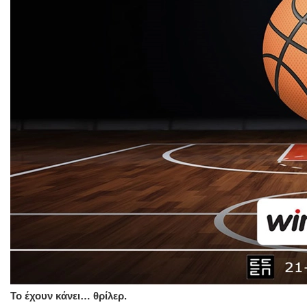
Το έχουν κάνει… θρίλερ.