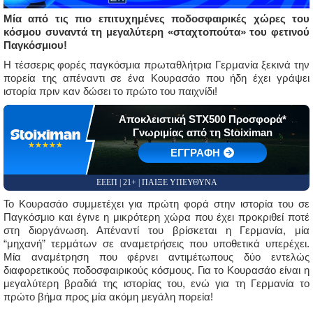
Μία από τις πιο επιτυχημένες ποδοσφαιρικές χώρες του
κόσμου συναντά τη μεγαλύτερη «σταχτοπούτα» του φετινού
Παγκόσμιου!
Η τέσσερις φορές παγκόσμια πρωταθλήτρια Γερμανία ξεκινά την
πορεία της απέναντι σε ένα Κουρασάο που ήδη έχει γράψει
ιστορία πριν καν δώσει το πρώτο του παιχνίδι!
Αποκλειστική STX500 Προσφορά*
Γνωριμίας από τη Stoiximan
☆☆☆☆☆
★★★★★
EΓΓΡΑΦΗ
ΕΕΕΠ | 21+ | ΠΑΙΞΕ ΥΠΕΥΘΥΝΑ
Το Κουρασάο συμμετέχει για πρώτη φορά στην ιστορία του σε
Παγκόσμιο και έγινε η μικρότερη χώρα που έχει προκριθεί ποτέ
στη διοργάνωση. Απέναντί του βρίσκεται η Γερμανία, μία
“μηχανή” τερμάτων σε αναμετρήσεις που υποθετικά υπερέχει.
Μία αναμέτρηση που φέρνει αντιμέτωπους δύο εντελώς
διαφορετικούς ποδοσφαιρικούς κόσμους. Για το Κουρασάο είναι η
μεγαλύτερη βραδιά της ιστορίας του, ενώ για τη Γερμανία το
πρώτο βήμα προς μία ακόμη μεγάλη πορεία!