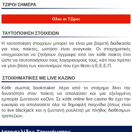
ΤΖΙΡΟΙ ΣΗΜΕΡΑ
Ολοι οι Τζίροι
ΤΑΥΤΟΠΟΙΗΣΗ ΣΤΟΙΧΕΙΩΝ
Η ταυτοποίηση στοιχείων μπορεί να είναι μια βαρετή διαδικασία
για τους παίκτες, ωστόσο είναι αναγκαία. Οι στοιχηματικές
υποχρεούνται να ζητήσουν έγγραφα από τον κάθε παίκτη έτσι
ώστε να ταυτοποιήσουν τους λογαριασμούς τους, κάτι που πρέπει
να γίνει βάση των κανονισμών που έχει θέσει η Ε.Ε.Ε.Π.
ΣΤΟΙΧΗΜΑΤΙΚΈΣ ΜΕ LIVE ΚΑΖΙΝΟ
Κάθε σωστός bookmaker πέρα από το στοίχημα δίνει την
δυνατότητα στον παίκτη να απολαύσει και μια εξελιγμένη
εμπειρία ζωντανού καζίνο. Σε κάθε online live casino θα έχει την
ευκαιρία να απολαύσετε όλα τα δημοφιλή παιχνίδια (όπως είναι
το live blackjack και η ζωντανή ρουλέτα) με πλήθος διαθέσιμων
τραπεζιών.