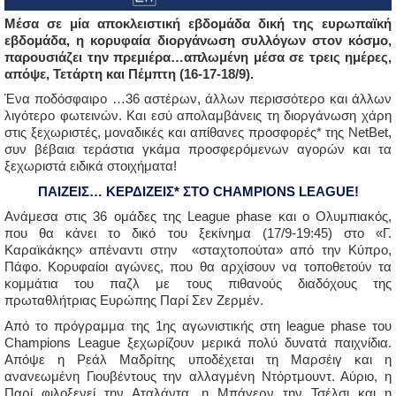
Μέσα σε μία αποκλειστική εβδομάδα δική της ευρωπαϊκή
εβδομάδα, η κορυφαία διοργάνωση συλλόγων στον κόσμο,
παρουσιάζει την πρεμιέρα…απλωμένη μέσα σε τρεις ημέρες,
απόψε, Τετάρτη και Πέμπτη (16-17-18/9).
Ένα ποδόσφαιρο …36 αστέρων, άλλων περισσότερο και άλλων
λιγότερο φωτεινών. Και εσύ απολαμβάνεις τη διοργάνωση χάρη
στις ξεχωριστές, μοναδικές και απίθανες προσφορές* της NetBet,
συν βέβαια τεράστια γκάμα προσφερόμενων αγορών και τα
ξεχωριστά ειδικά στοιχήματα!
ΠΑΙΖΕΙΣ… ΚΕΡΔΙΖΕΙΣ* ΣΤΟ CHAMPIONS LEAGUE!
Ανάμεσα στις 36 ομάδες της League phase και ο Ολυμπιακός,
που θα κάνει το δικό του ξεκίνημα (17/9-19:45) στο «Γ.
Καραϊκάκης» απέναντι στην «σταχτοπούτα» από την Κύπρο,
Πάφο. Κορυφαίοι αγώνες, που θα αρχίσουν να τοποθετούν τα
κομμάτια του παζλ με τους πιθανούς διαδόχους της
πρωταθλήτριας Ευρώπης Παρί Σεν Ζερμέν.
Από το πρόγραμμα της 1ης αγωνιστικής στη league phase του
Champions League ξεχωρίζουν μερικά πολύ δυνατά παιχνίδια.
Απόψε η Ρεάλ Μαδρίτης υποδέχεται τη Μαρσέιγ και η
ανανεωμένη Γιουβέντους την αλλαγμένη Ντόρτμουντ. Αύριο, η
Παρί φιλοξενεί την Αταλάντα, η Μπάγερν την Τσέλσι και η