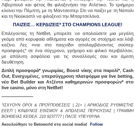
Λίβερπουλ και φέτος θα φιλοξενήσει την Ατλέτικο. Το τριήμερο
κλείνει την Πέμπτη, με τη Μάντσεστερ Σίτι να παίζει με τη Νάπολι
και τη Νιούκαστλ να φιλοξενεί την Μπαρτσελόνα.
ΠΑΙΖΕΙΣ… ΚΕΡΔΙΖΕΙΣ* ΣΤΟ CHAMPIONS LEAGUE!
Επιλέγοντας τη NetBet, μπορείτε να απολαύσετε μια μεγάλη
γκάμα από κορυφαία αθλήματα και αγορές σε στοίχημα και λάιβ
καζίνο. Λες «ναι στο παιχνίδι» απολαμβάνοντας σούπερ
προσφορές* σε ένα σύγχρονο, γρήγορο και φιλικό περιβάλλον,
με απόλυτη ασφάλεια για τις συναλλαγές σου και άμεση
διευθέτηση.
Διπλή προσφορά* γνωριμίας,
Boost
νίκης στα παρολί*,
Cash
Out
, Ενισχυμένες, υπερσύγχρονη πλατφόρμα για
live
betting
,
νέο
Bet
Builder
και Ατζέντα καθημερινών προσφορών* στο
live
casino
, μόνο στη
NetBet
!
———————
*ΙΣΧΥΟΥΝ ΟΡΟΙ & ΠΡΟΫΠΟΘΕΣΕΙΣ | 21+ | ΑΡΜΟΔΙΟΣ ΡΥΘΜΙΣΤΗΣ
ΕΕΕΠ | ΚΙΝΔΥΝΟΣ ΕΘΙΣΜΟΥ & ΑΠΩΛΕΙΑΣ ΠΕΡΙΟΥΣΙΑΣ | ΓΡΑΜΜΗ
ΒΟΗΘΕΙΑΣ ΚΕΘΕΑ: 210 9237777 | ΠΑΙΞΕ ΥΠΕΥΘΥΝΑ
Aκουλούθησε το Betoworld στα social media!
Follow