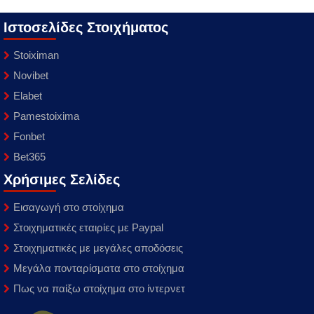
Ιστοσελίδες Στοιχήματος
Stoiximan
Novibet
Elabet
Pamestoixima
Fonbet
Bet365
Χρήσιμες Σελίδες
Εισαγωγή στο στοίχημα
Στοιχηματικές εταιρίες με Paypal
Στοιχηματικές με μεγάλες αποδόσεις
Μεγάλα πονταρίσματα στο στοίχημα
Πως να παίξω στοίχημα στο ίντερνετ