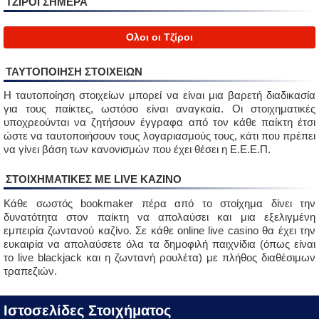
ΤΖΙΡΟΙ ΣΗΜΕΡΑ
Ολοι οι Τζίροι
ΤΑΥΤΟΠΟΙΗΣΗ ΣΤΟΙΧΕΙΩΝ
Η ταυτοποίηση στοιχείων μπορεί να είναι μια βαρετή διαδικασία
για τους παίκτες, ωστόσο είναι αναγκαία. Οι στοιχηματικές
υποχρεούνται να ζητήσουν έγγραφα από τον κάθε παίκτη έτσι
ώστε να ταυτοποιήσουν τους λογαριασμούς τους, κάτι που πρέπει
να γίνει βάση των κανονισμών που έχει θέσει η Ε.Ε.Ε.Π.
ΣΤΟΙΧΗΜΑΤΙΚΈΣ ΜΕ LIVE ΚΑΖΙΝΟ
Κάθε σωστός bookmaker πέρα από το στοίχημα δίνει την
δυνατότητα στον παίκτη να απολαύσει και μια εξελιγμένη
εμπειρία ζωντανού καζίνο. Σε κάθε online live casino θα έχει την
ευκαιρία να απολαύσετε όλα τα δημοφιλή παιχνίδια (όπως είναι
το live blackjack και η ζωντανή ρουλέτα) με πλήθος διαθέσιμων
τραπεζιών.
Ιστοσελίδες Στοιχήματος