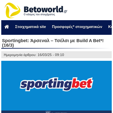
Στοιχηματικά site
Προσφορές* στοιχηματικών
Κο
Sportingbet: Άρσεναλ – Τσέλσι με Build A Bet*!
(16/3)
Ημερομηνία άρθρου: 16/03/25 - 09:10