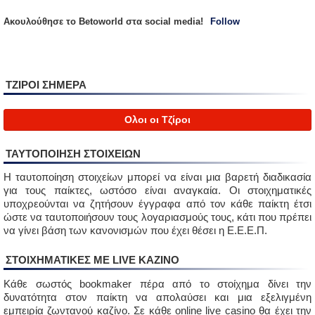
Aκουλούθησε το Betoworld στα social media!
Follow
ΤΖΙΡΟΙ ΣΗΜΕΡΑ
Ολοι οι Τζίροι
ΤΑΥΤΟΠΟΙΗΣΗ ΣΤΟΙΧΕΙΩΝ
Η ταυτοποίηση στοιχείων μπορεί να είναι μια βαρετή διαδικασία
για τους παίκτες, ωστόσο είναι αναγκαία. Οι στοιχηματικές
υποχρεούνται να ζητήσουν έγγραφα από τον κάθε παίκτη έτσι
ώστε να ταυτοποιήσουν τους λογαριασμούς τους, κάτι που πρέπει
να γίνει βάση των κανονισμών που έχει θέσει η Ε.Ε.Ε.Π.
ΣΤΟΙΧΗΜΑΤΙΚΈΣ ΜΕ LIVE ΚΑΖΙΝΟ
Κάθε σωστός bookmaker πέρα από το στοίχημα δίνει την
δυνατότητα στον παίκτη να απολαύσει και μια εξελιγμένη
εμπειρία ζωντανού καζίνο. Σε κάθε online live casino θα έχει την