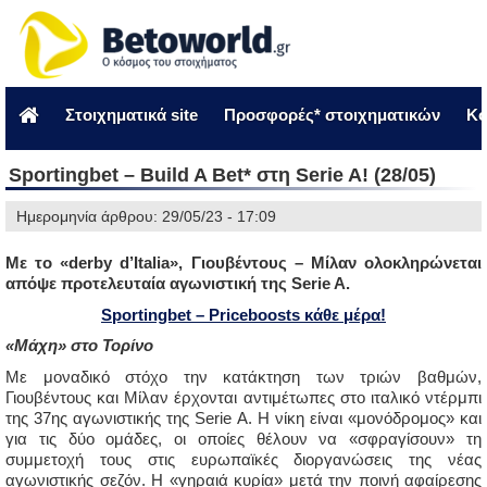
Στοιχηματικά site
Προσφορές* στοιχηματικών
Κο
Sportingbet – Build A Bet* στη Serie A! (28/05)
Ημερομηνία άρθρου: 29/05/23 - 17:09
Με το «derby d’Italia», Γιουβέντους – Μίλαν ολοκληρώνεται
απόψε προτελευταία αγωνιστική της Serie A.
Sportingbet – Priceboosts κάθε μέρα!
«Μάχη» στο Τορίνο
Με μοναδικό στόχο την κατάκτηση των τριών βαθμών,
Γιουβέντους και Μίλαν έρχονται αντιμέτωπες στο ιταλικό ντέρμπι
της 37ης αγωνιστικής της Serie A. Η νίκη είναι «μονόδρομος» και
για τις δύο ομάδες, οι οποίες θέλουν να «σφραγίσουν» τη
συμμετοχή τους στις ευρωπαϊκές διοργανώσεις της νέας
αγωνιστικής σεζόν. Η «γηραιά κυρία» μετά την ποινή αφαίρεσης