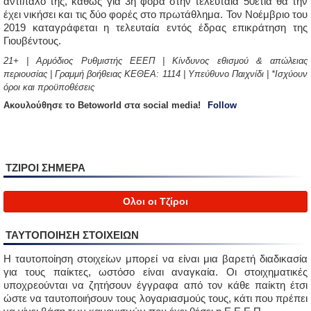
αντίπαλό της, καθώς για 3η φορά στην τελευταία 50ετία θα την
έχει νικήσει και τις δύο φορές στο πρωτάθλημα. Τον Νοέμβριο του
2019 καταγράφεται η τελευταία εντός έδρας επικράτηση της
Γιουβέντους.
21+ | Αρμόδιος Ρυθμιστής ΕΕΕΠ | Κίνδυνος εθισμού & απώλειας
περιουσίας | Γραμμή βοήθειας ΚΕΘΕΑ: 1114 | Υπεύθυνο Παιχνίδι | *Ισχύουν
όροι και προϋποθέσεις
Aκουλούθησε το Betoworld στα social media!
Follow
ΤΖΙΡΟΙ ΣΗΜΕΡΑ
Ολοι οι Τζίροι
ΤΑΥΤΟΠΟΙΗΣΗ ΣΤΟΙΧΕΙΩΝ
Η ταυτοποίηση στοιχείων μπορεί να είναι μια βαρετή διαδικασία
για τους παίκτες, ωστόσο είναι αναγκαία. Οι στοιχηματικές
υποχρεούνται να ζητήσουν έγγραφα από τον κάθε παίκτη έτσι
ώστε να ταυτοποιήσουν τους λογαριασμούς τους, κάτι που πρέπει