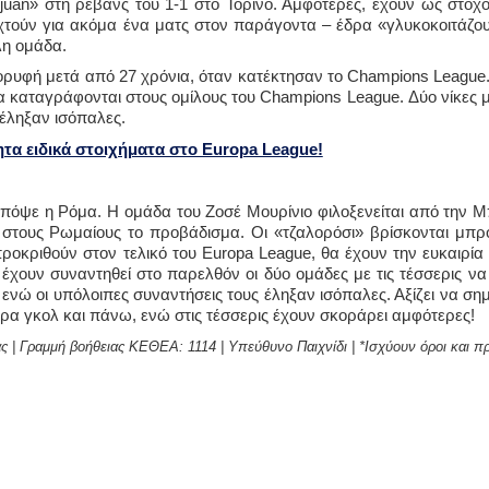
juán» στη ρεβάνς του 1-1 στο Τορίνο. Αμφότερες, έχουν ως στόχ
ιχτούν για ακόμα ένα ματς στον παράγοντα – έδρα «γλυκοκοιτάζο
λη ομάδα.
ορυφή μετά από 27 χρόνια, όταν κατέκτησαν το Champions League
να καταγράφονται στους ομίλους του Champions League. Δύο νίκες μ
έληξαν ισόπαλες.
ητα ειδικά στοιχήματα στο Europa League!
ι απόψε η Ρόμα. Η ομάδα του Ζοσέ Μουρίνιο φιλοξενείται από την
 στους Ρωμαίους το προβάδισμα. Οι «τζαλορόσι» βρίσκονται μπρ
ροκριθούν στον τελικό του Europa League, θα έχουν την ευκαιρία 
έχουν συναντηθεί στο παρελθόν οι δύο ομάδες με τις τέσσερις ν
νώ οι υπόλοιπες συναντήσεις τους έληξαν ισόπαλες. Αξίζει να σημει
ρα γκολ και πάνω, ενώ στις τέσσερις έχουν σκοράρει αμφότερες!
ς | Γραμμή βοήθειας ΚΕΘΕΑ: 1114 | Υπεύθυνο Παιχνίδι | *Ισχύουν όροι και π