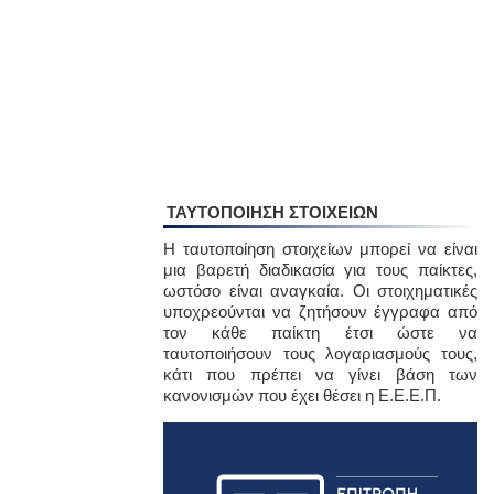
ΤΑΥΤΟΠΟΙΗΣΗ ΣΤΟΙΧΕΙΩΝ
Η ταυτοποίηση στοιχείων μπορεί να είναι
μια βαρετή διαδικασία για τους παίκτες,
ωστόσο είναι αναγκαία. Οι στοιχηματικές
υποχρεούνται να ζητήσουν έγγραφα από
τον κάθε παίκτη έτσι ώστε να
ταυτοποιήσουν τους λογαριασμούς τους,
κάτι που πρέπει να γίνει βάση των
κανονισμών που έχει θέσει η Ε.Ε.Ε.Π.