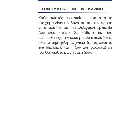
ΣΤΟΙΧΗΜΑΤΙΚΈΣ ΜΕ LIVE ΚΑΖΙΝΟ
Κάθε σωστός bookmaker πέρα από το
στοίχημα δίνει την δυνατότητα στον παίκτη
να απολαύσει και μια εξελιγμένη εμπειρία
ζωντανού καζίνο. Σε κάθε online live
casino θα έχει την ευκαιρία να απολαύσετε
όλα τα δημοφιλή παιχνίδια (όπως είναι το
live blackjack και η ζωντανή ρουλέτα) με
πλήθος διαθέσιμων τραπεζιών.