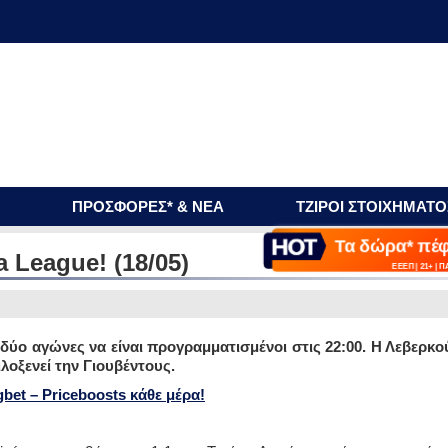
ΠΡΟΣΦΟΡΈΣ* & ΝΈΑ
ΤΖΊΡΟΙ ΣΤΟΙΧΉΜΑΤΟ
Τα δώρα* πέφ
a League! (18/05)
ΕΕΕΠ | 21+ | 
δύο αγώνες να είναι προγραμματισμένοι στις 22:00. Η Λεβερκο
λοξενεί την Γιουβέντους.
gbet – Priceboosts κάθε μέρα!