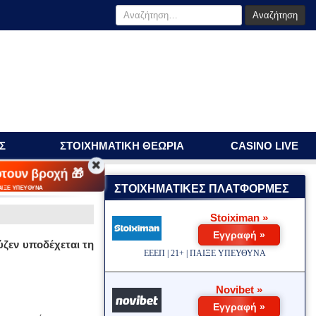
Αναζήτηση
Σ
ΣΤΟΙΧΗΜΑΤΙΚΉ ΘΕΩΡΊΑ
CASINO LIVE
τουν βροχή 🎁
ΣΤΟΙΧΗΜΑΤΙΚΕΣ ΠΛΑΤΦΟΡΜΕΣ
ΠΑΙΞΕ ΥΠΕΥΘΥΝΑ
Stoiximan »
Εγγραφή »
ύζεν υποδέχεται τη
ΕΕΕΠ | 21+ | ΠΑΙΞΕ ΥΠΕΥΘΥΝΑ
Novibet »
Εγγραφή »