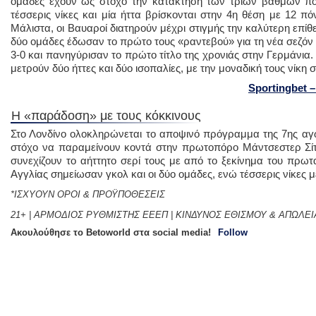
ομάδες έχουν ως στόχο την κατάκτηση των τριών βαθμών που 
τέσσερις νίκες και μία ήττα βρίσκονται στην 4
η
θέση με 12 πόν
Mάλιστα, οι Βαυαροί διατηρούν μέχρι στιγμής την καλύτερη επίθε
δύο ομάδες έδωσαν το πρώτο τους «ραντεβού» για τη νέα σεζόν σ
3-0 και πανηγύρισαν το πρώτο τίτλο της χρονιάς στην Γερμάνι
μετρούν δύο ήττες και δύο ισοπαλίες, με την μοναδική τους νίκ
Sportingbet –
H «παράδοση» με τους κόκκινους
Στο Λονδίνο ολοκληρώνεται το αποψινό πρόγραμμα της 7
ης
αγω
στόχο να παραμείνουν κοντά στην πρωτοπόρο Μάντσεστερ Σίτι.
συνεχίζουν το αήττητο σερί τους με από το ξεκίνημα του πρωτ
Αγγλίας σημείωσαν γκολ και οι δύο ομάδες, ενώ τέσσερις νίκες μ
*ΙΣΧΥΟΥΝ ΟΡΟΙ & ΠΡΟΫΠΟΘΕΣΕΙΣ
21+ | ΑΡΜΟΔΙΟΣ ΡΥΘΜΙΣΤΗΣ ΕΕΕΠ | ΚΙΝΔΥΝΟΣ ΕΘΙΣΜΟΥ & ΑΠΩΛΕΙ
Aκουλούθησε το Betoworld στα social media!
Follow