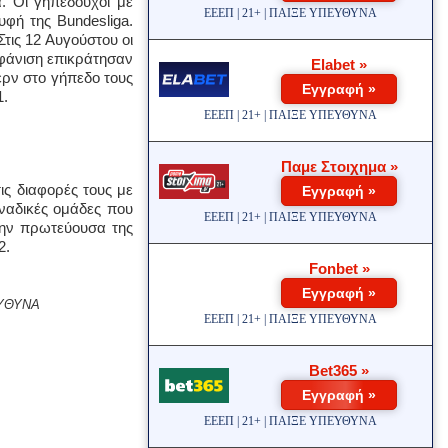
. Οι γηπεδούχοι με
ΕΕΕΠ | 21+ | ΠΑΙΞΕ ΥΠΕΥΘΥΝΑ
φή της Bundesliga.
Στις 12 Αυγούστου οι
μφάνιση επικράτησαν
Elabet »
ερν στο γήπεδο τους
Εγγραφή »
1.
ΕΕΕΠ | 21+ | ΠΑΙΞΕ ΥΠΕΥΘΥΝΑ
Παμε Στοιχημα »
ις διαφορές τους με
Εγγραφή »
οναδικές ομάδες που
ΕΕΕΠ | 21+ | ΠΑΙΞΕ ΥΠΕΥΘΥΝΑ
στην πρωτεύουσα της
2.
Fonbet »
Εγγραφή »
ΕΥΘΥΝΑ
ΕΕΕΠ | 21+ | ΠΑΙΞΕ ΥΠΕΥΘΥΝΑ
Bet365 »
Εγγραφή »
ΕΕΕΠ | 21+ | ΠΑΙΞΕ ΥΠΕΥΘΥΝΑ