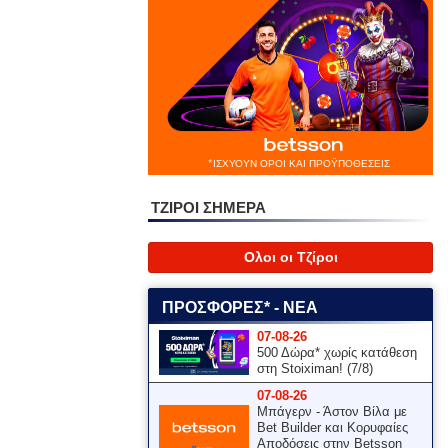
ΤΖΙΡΟΙ ΣΗΜΕΡΑ
Ολοι οι Τζίροι
ΠΡΟΣΦΟΡΕΣ* - ΝΕΑ
07-08-26
500 Δώρα* χωρίς κατάθεση
στη Stoiximan! (7/8)
07-08-26
Μπάγερν - Άστον Βίλα με
Bet Builder και Κορυφαίες
Αποδόσεις στην Betsson