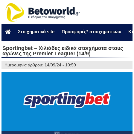
Στοιχηματικά site
Προσφορές* στοιχηματικών
Κο
Sportingbet – Χιλιάδες ειδικά στοιχήματα στους
αγώνες της Premier League! (14/9)
Ημερομηνία άρθρου: 14/09/24 - 10:59