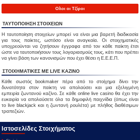
Ολοι οι Τζίροι
ΤΑΥΤΟΠΟΙΗΣΗ ΣΤΟΙΧΕΙΩΝ
Η ταυτοποίηση στοιχείων μπορεί να είναι μια βαρετή διαδικασία
για τους παίκτες, ωστόσο είναι αναγκαία. Οι στοιχηματικές
υποχρεούνται να ζητήσουν έγγραφα από τον κάθε παίκτη έτσι
ώστε να ταυτοποιήσουν τους λογαριασμούς τους, κάτι που πρέπει
να γίνει βάση των κανονισμών που έχει θέσει η Ε.Ε.Ε.Π.
ΣΤΟΙΧΗΜΑΤΙΚΈΣ ΜΕ LIVE ΚΑΖΙΝΟ
Κάθε σωστός bookmaker πέρα από το στοίχημα δίνει την
δυνατότητα στον παίκτη να απολαύσει και μια εξελιγμένη
εμπειρία ζωντανού καζίνο. Σε κάθε online live casino θα έχει την
ευκαιρία να απολαύσετε όλα τα δημοφιλή παιχνίδια (όπως είναι
το live blackjack και η ζωντανή ρουλέτα) με πλήθος διαθέσιμων
τραπεζιών.
Ιστοσελίδες Στοιχήματος