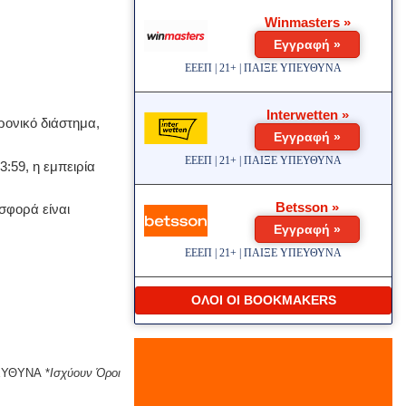
Winmasters »
Εγγραφή »
ΕΕΕΠ | 21+ | ΠΑΙΞΕ ΥΠΕΥΘΥΝΑ
Interwetten »
ρονικό διάστημα,
Εγγραφή »
ΕΕΕΠ | 21+ | ΠΑΙΞΕ ΥΠΕΥΘΥΝΑ
3:59, η εμπειρία
Betsson »
σφορά είναι
Εγγραφή »
ΕΕΕΠ | 21+ | ΠΑΙΞΕ ΥΠΕΥΘΥΝΑ
ΟΛΟΙ ΟΙ BOOKMAKERS
ΕΥΘΥΝΑ *
Ισχύουν Όροι