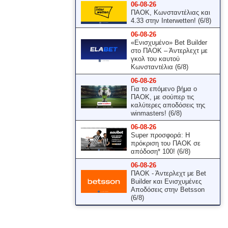
06-08-26
ΠΑΟΚ, Κωνσταντέλιας και
4.33 στην Interwetten! (6/8)
06-08-26
«Ενισχυμένο» Bet Builder
στο ΠΑΟΚ – Άντερλεχτ με
γκολ του καυτού
Κωνσταντέλια (6/8)
06-08-26
Για το επόμενο βήμα ο
ΠΑΟΚ, με σούπερ τις
καλύτερες αποδόσεις της
winmasters! (6/8)
06-08-26
Super προσφορά: Η
πρόκριση του ΠΑΟΚ σε
απόδοση* 100! (6/8)
06-08-26
ΠΑΟΚ - Άντερλεχτ με Bet
Builder και Ενισχυμένες
Αποδόσεις στην Betsson
(6/8)