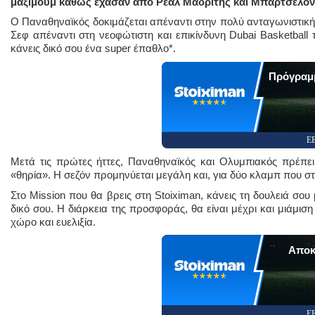
μάξιμουμ καθώς έχασαν απο Ρεάλ Μαδρίτης και Μπαρτσελόνα
Ο Παναθηναϊκός δοκιμάζεται απέναντι στην πολύ ανταγωνιστικ
Σεφ απέναντι στη νεοφώτιστη και επικίνδυνη Dubai Basketball
κάνεις δικό σου ένα super έπαθλο*.
Πρόγραμμ
☆☆☆☆☆
★★★★★
Ε
Μετά τις πρώτες ήττες, Παναθηναϊκός και Ολυμπιακός πρέπ
«θηρία». Η σεζόν προμηνύεται μεγάλη και, για δύο κλαμπ που σ
Στο Mission που θα βρεις στη Stoiximan, κάνεις τη δουλειά σου 
δικό σου. Η διάρκεια της προσφοράς, θα είναι μέχρι και μιάμισ
χώρο και ευελιξία.
Αποκ
☆☆☆☆☆
★★★★★
Ε