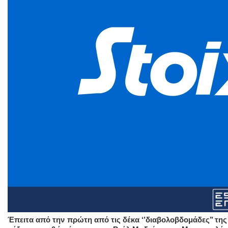
Έπειτα από την πρώτη από τις δέκα ‘’διαβολοβδομάδες’’ τη