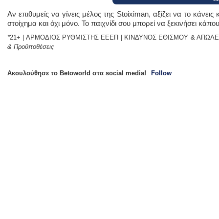
Αν επιθυμείς να γίνεις μέλος της Stoiximan, αξίζει να το κάνει
στοίχημα και όχι μόνο. Το παιχνίδι σου μπορεί να ξεκινήσει κάπ
*​
21+ | ΑΡΜΟΔΙΟΣ ΡΥΘΜΙΣΤΗΣ ΕΕΕΠ | ΚΙΝΔΥΝΟΣ ΕΘΙΣΜΟΥ & ΑΠΩΛΕΙ
& Προϋποθέσεις
Aκουλούθησε το Betoworld στα social media!
Follow