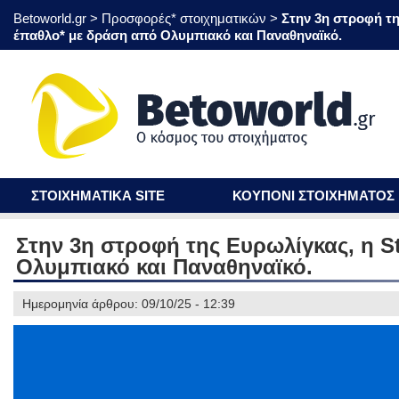
Betoworld.gr
>
Προσφορές* στοιχηματικών
>
Στην 3η στροφή τη
έπαθλο* με δράση από Ολυμπιακό και Παναθηναϊκό.
ΣΤΟΙΧΗΜΑΤΙΚΆ SITE
ΚΟΥΠΌΝΙ ΣΤΟΙΧΉΜΑΤΟΣ
Στην 3η στροφή της Ευρωλίγκας, η 
Ολυμπιακό και Παναθηναϊκό.
Ημερομηνία άρθρου: 09/10/25 - 12:39