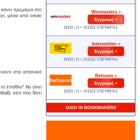
 κάνει πρεμιέρα στο
Winmasters »
ion, μέσα από οποίο
Εγγραφή »
ΕΕΕΠ | 21+ | ΠΑΙΞΕ ΥΠΕΥΘΥΝΑ
Interwetten »
Εγγραφή »
ΕΕΕΠ | 21+ | ΠΑΙΞΕ ΥΠΕΥΘΥΝΑ
ναντι στα ισπανικά
Betsson »
Εγγραφή »
 το έπαθλο* θα γίνει
ΕΕΕΠ | 21+ | ΠΑΙΞΕ ΥΠΕΥΘΥΝΑ
ll), κάτι που δίνει
ΟΛΟΙ ΟΙ BOOKMAKERS