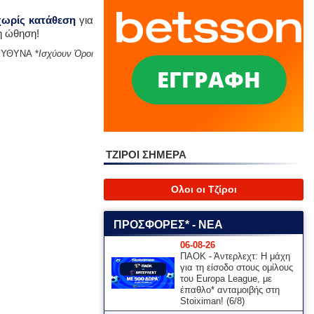
χωρίς κατάθεση
για
λη ώθηση!
ΕΥΘΥΝΑ *
Ισχύουν Όροι
ΤΖΙΡΟΙ ΣΗΜΕΡΑ
Ολοι οι Τζίροι
ΠΡΟΣΦΟΡΕΣ* - ΝΕΑ
06-08-26
ΠΑΟΚ - Άντερλεχτ: Η μάχη
για τη είσοδο στους ομίλους
του Europa League, με
έπαθλο* ανταμοιβής στη
Stoiximan! (6/8)