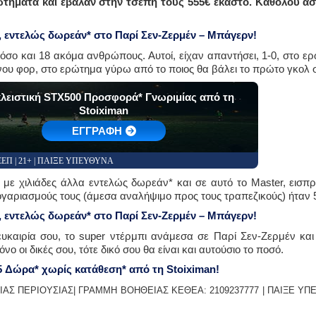
ωτήματα και έβαλαν στην τσέπη τους 555€ έκαστο. Καθόλου άσ
ά, εντελώς δωρεάν* στο Παρί Σεν-Ζερμέν – Μπάγερν!
 όσο και 18 ακόμα ανθρώπους. Αυτοί, είχαν απαντήσει, 1-0, στο 
ένου φορ, στο ερώτημα γύρω από το ποιος θα βάλει το πρώτο γκολ
λειστική STX500 Προσφορά* Γνωριμίας από τη
Stoiximan
EΓΓΡΑΦΗ
ΕΕΠ | 21+ | ΠΑΙΞΕ ΥΠΕΥΘΥΝΑ
ί με χιλιάδες άλλα εντελώς δωρεάν* και σε αυτό το Master, εισπ
λογαριασμούς τους (άμεσα αναλήψιμο προς τους τραπεζικούς) ήταν 
ά, εντελώς δωρεάν* στο Παρί Σεν-Ζερμέν – Μπάγερν!
υκαιρία σου, το super ντέρμπι ανάμεσα σε Παρί Σεν-Ζερμέν και
ο οι δικές σου, τότε δικό σου θα είναι και αυτούσιο το ποσό.
5 Δώρα* χωρίς κατάθεση* από τη Stoiximan!
ΑΣ ΠΕΡΙΟΥΣΙΑΣ| ΓΡΑΜΜΗ ΒΟΗΘΕΙΑΣ ΚΕΘΕΑ: 2109237777 | ΠΑΙΞΕ ΥΠ