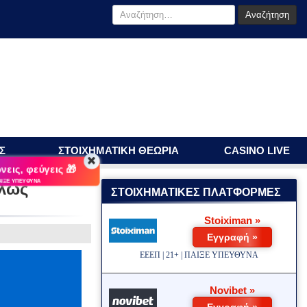
Αναζήτηση
Σ
ΣΤΟΙΧΗΜΑΤΙΚΉ ΘΕΩΡΊΑ
CASINO LIVE
νεις, φεύγεις 🎁
ΠΑΙΞΕ ΥΠΕΥΘΥΝΑ
ελώς
ΣΤΟΙΧΗΜΑΤΙΚΕΣ ΠΛΑΤΦΟΡΜΕΣ
Stoiximan »
Εγγραφή »
ΕΕΕΠ | 21+ | ΠΑΙΞΕ ΥΠΕΥΘΥΝΑ
Novibet »