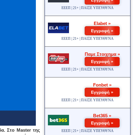
Εγγραφή »
ΕΕΕΠ | 21+ | ΠΑΙΞΕ ΥΠΕΥΘΥΝΑ
Elabet »
Εγγραφή »
ΕΕΕΠ | 21+ | ΠΑΙΞΕ ΥΠΕΥΘΥΝΑ
Παμε Στοιχημα »
Εγγραφή »
ΕΕΕΠ | 21+ | ΠΑΙΞΕ ΥΠΕΥΘΥΝΑ
Fonbet »
Εγγραφή »
ΕΕΕΠ | 21+ | ΠΑΙΞΕ ΥΠΕΥΘΥΝΑ
Bet365 »
Εγγραφή »
α. Στο Master της
ΕΕΕΠ | 21+ | ΠΑΙΞΕ ΥΠΕΥΘΥΝΑ