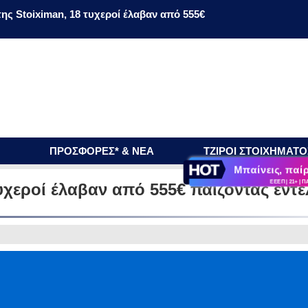
της Stoiximan, 18 τυχεροί έλαβαν από 555€
ΠΡΟΣΦΟΡΈΣ* & ΝΈΑ
ΤΖΊΡΟΙ ΣΤΟΙΧΉΜΑΤΟ
Μπαίνεις, παίρ
ΕΕΕΠ | 21+ | 
τυχεροί έλαβαν από 555€ παίζοντας εντ