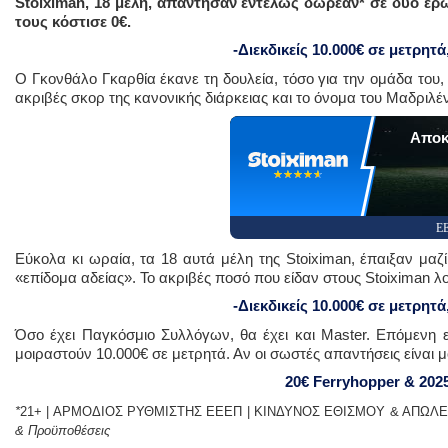
Stoiximan, 18 μέλη, απάντησαν εντελώς δωρεάν* σε δύο ερ
τους κόστισε 0€.
-Διεκδικείς 10.000€ σε μετρητ
Ο Γκονθάλο Γκαρθία έκανε τη δουλεία, τόσο για την ομάδα του,
ακριβές σκορ της κανονικής διάρκειας και το όνομα του Μαδριλ
Αποκ
☆☆☆☆☆
★★★★★
Ε
Εύκολα κι ωραία, τα 18 αυτά μέλη της Stoiximan, έπαιξαν μαζ
«επίδομα αδείας». Το ακριβές ποσό που είδαν στους Stoiximan 
-Διεκδικείς 10.000€ σε μετρητ
Όσο έχει Παγκόσμιο Συλλόγων, θα έχει και Master. Επόμενη ε
μοιραστούν 10.000€ σε μετρητά. Αν οι σωστές απαντήσεις είναι μόν
20
€
Ferryhopper & 202
*​
21+ | ΑΡΜΟΔΙΟΣ ΡΥΘΜΙΣΤΗΣ ΕΕΕΠ | ΚΙΝΔΥΝΟΣ ΕΘΙΣΜΟΥ & ΑΠΩΛΕΙ
& Προϋποθέσεις