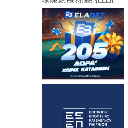
κανονισμών που έχει θέσει η Ε.Ε.Ε.Π.