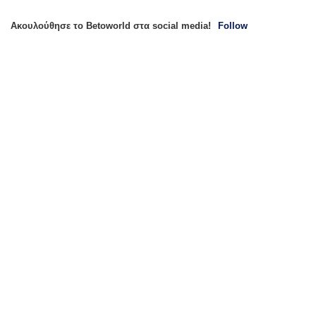
Aκουλούθησε το Betoworld στα social media!
Follow