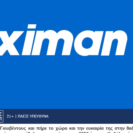
ιουβέντους και πήρε το χώρο και την ευκαιρία της στην 8αδ