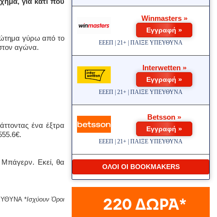
χημα, για κάτι που
Winmasters »
Εγγραφή »
ερώτημα γύρω από το
ΕΕΕΠ | 21+ | ΠΑΙΞΕ ΥΠΕΥΘΥΝΑ
 στον αγώνα.
Interwetten »
Εγγραφή »
ΕΕΕΠ | 21+ | ΠΑΙΞΕ ΥΠΕΥΘΥΝΑ
Betsson »
ράττοντας ένα έξτρα
Εγγραφή »
555.6€.
ΕΕΕΠ | 21+ | ΠΑΙΞΕ ΥΠΕΥΘΥΝΑ
 Μπάγερν. Εκεί, θα
ΟΛΟΙ ΟΙ BOOKMAKERS
ΕΥΘΥΝΑ *
Ισχύουν Όροι