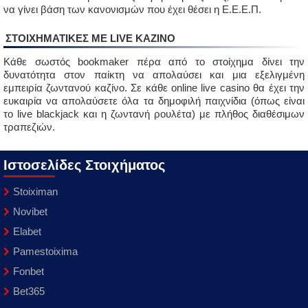
να γίνει βάση των κανονισμών που έχει θέσει η Ε.Ε.Ε.Π.
ΣΤΟΙΧΗΜΑΤΙΚΈΣ ΜΕ LIVE ΚΑΖΙΝΟ
Κάθε σωστός bookmaker πέρα από το στοίχημα δίνει την
δυνατότητα στον παίκτη να απολαύσει και μια εξελιγμένη
εμπειρία ζωντανού καζίνο. Σε κάθε online live casino θα έχει την
ευκαιρία να απολαύσετε όλα τα δημοφιλή παιχνίδια (όπως είναι
το live blackjack και η ζωντανή ρουλέτα) με πλήθος διαθέσιμων
τραπεζιών.
Ιστοσελίδες Στοιχήματος
Stoiximan
Novibet
Elabet
Pamestoixima
Fonbet
Bet365