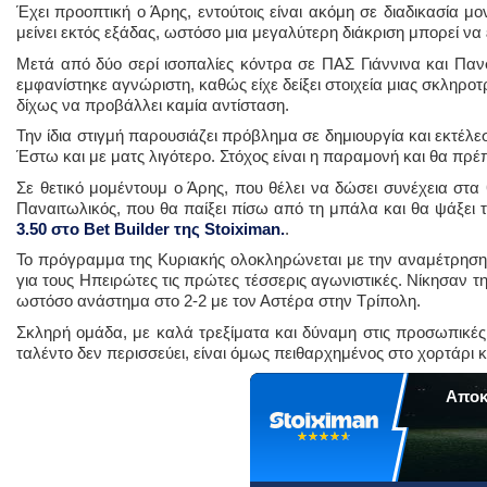
Έχει προοπτική ο Άρης, εντούτοις είναι ακόμη σε διαδικασία μ
μείνει εκτός εξάδας, ωστόσο μια μεγαλύτερη διάκριση μπορεί ν
Μετά από δύο σερί ισοπαλίες κόντρα σε ΠΑΣ Γιάννινα και Παν
εμφανίστηκε αγνώριστη, καθώς είχε δείξει στοιχεία μιας σκληρ
δίχως να προβάλλει καμία αντίσταση.
Την ίδια στιγμή παρουσιάζει πρόβλημα σε δημιουργία και εκτέλε
Έστω και με ματς λιγότερο. Στόχος είναι η παραμονή και θα πρέπ
Σε θετικό μομέντουμ ο Άρης, που θέλει να δώσει συνέχεια στα
Παναιτωλικός, που θα παίξει πίσω από τη μπάλα και θα ψάξει τ
3.50 στο Bet Builder της Stoiximan.
.
Το πρόγραμμα της Κυριακής ολοκληρώνεται με την αναμέτρηση 
για τους Ηπειρώτες τις πρώτες τέσσερις αγωνιστικές. Νίκησαν 
ωστόσο ανάστημα στο 2-2 με τον Αστέρα στην Τρίπολη.
Σκληρή ομάδα, με καλά τρεξίματα και δύναμη στις προσωπικές 
ταλέντο δεν περισσεύει, είναι όμως πειθαρχημένος στο χορτάρι κ
Αποκ
☆☆☆☆☆
★★★★★