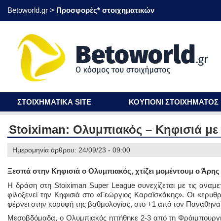
Betoworld.gr
>
Προσφορές* στοιχηματικών
ΣΤΟΙΧΗΜΑΤΙΚΆ SITE
ΚΟΥΠΌΝΙ ΣΤΟΙΧΉΜΑΤΟΣ
Stoiximan: Ολυμπιακός – Κηφισιά με 5
Ημερομηνία άρθρου: 24/09/23 - 09:00
Ξεσπά στην Κηφισιά ο Ολυμπιακός, χτίζει μομέντουμ ο Άρη
Η δράση στη Stoiximan Super League συνεχίζεται με τις αναμε
φιλοξενεί την Κηφισιά στο «Γεώργιος Καραϊσκάκης». Οι «ερυθρ
φέρνει στην κορυφή της βαθμολογίας, στο +1 από τον Παναθηναϊ
Μεσοβδόμαδα, ο Ολυμπιακός ηττήθηκε 2-3 από τη Φράιμπουργκ