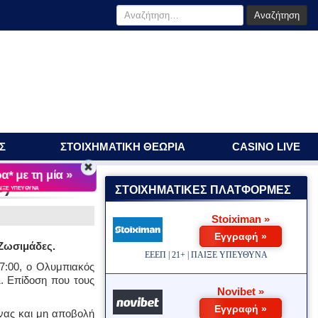
Αναζήτηση
Σ
ΣΤΟΙΧΗΜΑΤΙΚΉ ΘΕΩΡΊΑ
CASINO LIVE
* με τη μία »
9)
ΣΤΟΙΧΗΜΑΤΙΚΕΣ ΠΛΑΤΦΟΡΜΕΣ
ΠΑΙΞΕ ΥΠΕΥΘΥΝΑ
Stoiximan »
Εγγραφή »
 Ζωσιμάδες.
ΕΕΕΠ | 21+ | ΠΑΙΞΕ ΥΠΕΥΘΥΝΑ
17:00, ο Ολυμπιακός
1. Επίδοση που τους
Novibet »
Εγγραφή »
νας και μη αποβολή