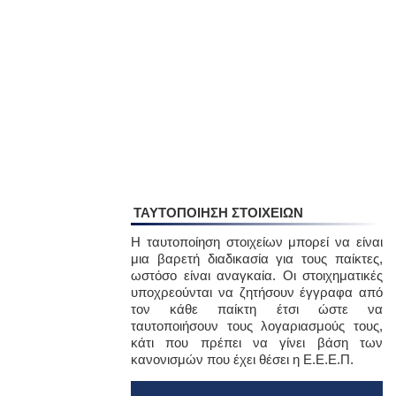
ΤΑΥΤΟΠΟΙΗΣΗ ΣΤΟΙΧΕΙΩΝ
Η ταυτοποίηση στοιχείων μπορεί να είναι
μια βαρετή διαδικασία για τους παίκτες,
ωστόσο είναι αναγκαία. Οι στοιχηματικές
υποχρεούνται να ζητήσουν έγγραφα από
τον κάθε παίκτη έτσι ώστε να
ταυτοποιήσουν τους λογαριασμούς τους,
κάτι που πρέπει να γίνει βάση των
κανονισμών που έχει θέσει η Ε.Ε.Ε.Π.