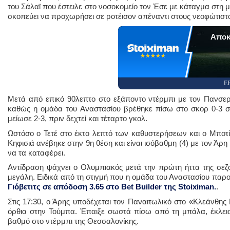
του Σάλαϊ που έστειλε στο νοσοκομείο τον Έσε με κάταγμα στη μ
σκοπεύει να προχωρήσει σε ροτέισον απέναντι στους νεοφώτιστ
Αποκ
☆☆☆☆☆
★★★★★
Ε
Μετά από επικό 90λεπτο στο εξάποντο ντέρμπι με τον Πανσερρ
καθώς η ομάδα του Αναστασίου βρέθηκε πίσω στο σκορ 0-3 στ
μείωσε 2-3, πριν δεχτεί και τέταρτο γκολ.
Ωστόσο ο Τετέ στο έκτο λεπτό των καθυστερήσεων και ο Μποτί
Κηφισιά ανέβηκε στην 9η θέση και είναι ισόβαθμη (4) με τον Άρη
να τα καταφέρει.
Αντίδραση ψάχνει ο Ολυμπιακός μετά την πρώτη ήττα της σεζό
μεγάλη. Ειδικά από τη στιγμή που η ομάδα του Αναστασίου παρο
Γιόβετιτς σε απόδοση 3.65 στο Bet Builder της Stoiximan.
.
Στις 17:30, ο Άρης υποδέχεται τον Παναιτωλικό στο «Κλεάνθης 
όρθια στην Τούμπα. Έπαιξε σωστά πίσω από τη μπάλα, έκλεισ
βαθμό στο ντέρμπι της Θεσσαλονίκης.