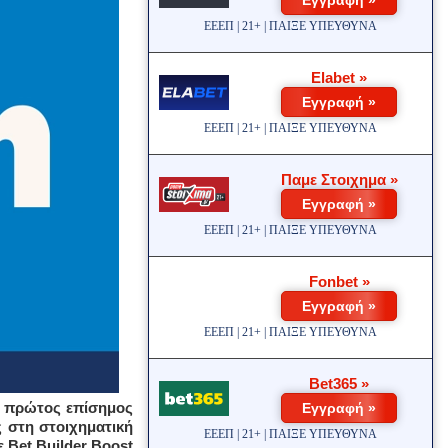
Εγγραφή »
ΕΕΕΠ | 21+ | ΠΑΙΞΕ ΥΠΕΥΘΥΝΑ
Elabet »
Εγγραφή »
ΕΕΕΠ | 21+ | ΠΑΙΞΕ ΥΠΕΥΘΥΝΑ
Παμε Στοιχημα »
Εγγραφή »
ΕΕΕΠ | 21+ | ΠΑΙΞΕ ΥΠΕΥΘΥΝΑ
Fonbet »
Εγγραφή »
ΕΕΕΠ | 21+ | ΠΑΙΞΕ ΥΠΕΥΘΥΝΑ
Bet365 »
ο πρώτος επίσημος
Εγγραφή »
ς στη στοιχηματική
ΕΕΕΠ | 21+ | ΠΑΙΞΕ ΥΠΕΥΘΥΝΑ
ε Bet Builder Boost