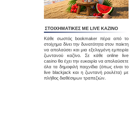
ΣΤΟΙΧΗΜΑΤΙΚΈΣ ΜΕ LIVE ΚΑΖΙΝΟ
Κάθε σωστός bookmaker πέρα από το
στοίχημα δίνει την δυνατότητα στον παίκτη
να απολαύσει και μια εξελιγμένη εμπειρία
ζωντανού καζίνο. Σε κάθε online live
casino θα έχει την ευκαιρία να απολαύσετε
όλα τα δημοφιλή παιχνίδια (όπως είναι το
live blackjack και η ζωντανή ρουλέτα) με
πλήθος διαθέσιμων τραπεζιών.