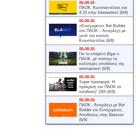
06-08-26
ΠΑΟΚ, Κωνσταντέλιας και
4.33 στην Interwetten! (6/8)
06-08-26
«Ενισχυμένο» Bet Builder
στο ΠΑΟΚ – Άντερλεχτ με
γκολ του καυτού
Κωνσταντέλια (6/8)
06-08-26
Για το επόμενο βήμα ο
ΠΑΟΚ, με σούπερ τις
καλύτερες αποδόσεις της
winmasters! (6/8)
06-08-26
Super προσφορά: Η
πρόκριση του ΠΑΟΚ σε
απόδοση* 100! (6/8)
06-08-26
ΠΑΟΚ - Άντερλεχτ με Bet
Builder και Ενισχυμένες
Αποδόσεις στην Betsson
(6/8)