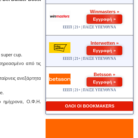
Winmasters »
Εγγραφή »
ΕΕΕΠ | 21+ | ΠΑΙΞΕ ΥΠΕΥΘΥΝΑ
Interwetten »
Εγγραφή »
 super cup.
ΕΕΕΠ | 21+ | ΠΑΙΞΕ ΥΠΕΥΘΥΝΑ
πηρεασμένο από τις
Betsson »
παίρνεις ανεξάρτητα
Εγγραφή »
ΕΕΕΠ | 21+ | ΠΑΙΞΕ ΥΠΕΥΘΥΝΑ
e.
 ημίχρονα, Ο.Φ.Η.
ΟΛΟΙ ΟΙ BOOKMAKERS