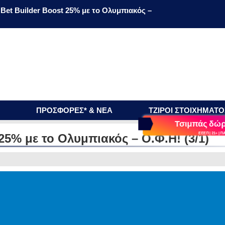
 Bet Builder Boost 25% με το Ολυμπιακός –
ΠΡΟΣΦΟΡΈΣ* & ΝΈΑ
ΤΖΊΡΟΙ ΣΤΟΙΧΉΜΑΤΟ
Τσιμπάς δώρα
ΕΕΕΠ | 21+ | 
25% με το Ολυμπιακός – Ο.Φ.Η! (3/1)