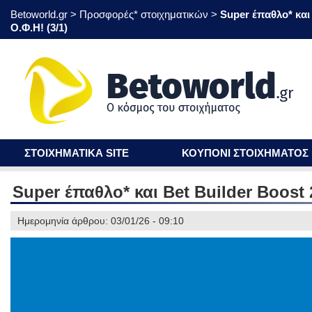
Betoworld.gr
>
Προσφορές* στοιχηματικών
>
Super έπαθλο* και
Ο.Φ.Η! (3/1)
ΣΤΟΙΧΗΜΑΤΙΚΆ SITE
ΚΟΥΠΌΝΙ ΣΤΟΙΧΉΜΑΤΟΣ
Super έπαθλο* και Bet Builder Boost 
Ημερομηνία άρθρου: 03/01/26 - 09:10