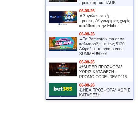
πρόκριση του ΠΑΟΚ
06-08-26
🌟Συγκλονιστική
προσφορά* γνωριμίας χωρίς
κατάθεση στην Elabet
06-08-26
☀️To Pamestoixima.gr σε
καλωσορίζει με έως 5120
Δώρα* με το promo code
SUMMER5000!
06-08-26
🎁SUPER ΠΡΟΣΦΟΡΑ*
ΧΩΡΙΣ ΚΑΤΑΘΕΣΗ -
PROMO CODE: DEAD215
06-08-26
💪ΝΕΑ ΠΡΟΣΦΟΡΑ* ΧΩΡΙΣ
ΚΑΤΑΘΕΣΗ