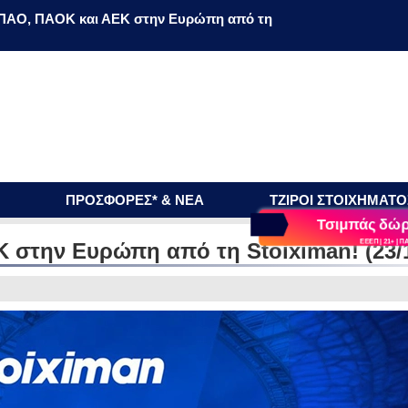
 ΠΑΟ, ΠΑΟΚ και ΑΕΚ στην Ευρώπη από τη
ΠΡΟΣΦΟΡΈΣ* & ΝΈΑ
ΤΖΊΡΟΙ ΣΤΟΙΧΉΜΑΤΟ
Τσιμπάς δώρα
ΕΕΕΠ | 21+ | 
 στην Ευρώπη από τη Stoiximan! (23/