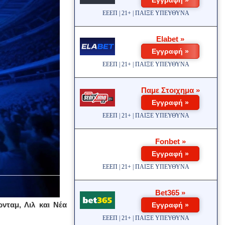
Εγγραφή »
ΕΕΕΠ | 21+ | ΠΑΙΞΕ ΥΠΕΥΘΥΝΑ
Elabet »
Εγγραφή »
ΕΕΕΠ | 21+ | ΠΑΙΞΕ ΥΠΕΥΘΥΝΑ
Παμε Στοιχημα »
Εγγραφή »
ΕΕΕΠ | 21+ | ΠΑΙΞΕ ΥΠΕΥΘΥΝΑ
Fonbet »
Εγγραφή »
ΕΕΕΠ | 21+ | ΠΑΙΞΕ ΥΠΕΥΘΥΝΑ
Bet365 »
νταμ, Λιλ και Νέα
Εγγραφή »
ΕΕΕΠ | 21+ | ΠΑΙΞΕ ΥΠΕΥΘΥΝΑ