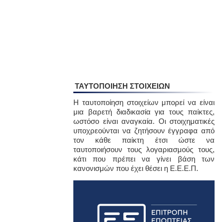
ΤΑΥΤΟΠΟΙΗΣΗ ΣΤΟΙΧΕΙΩΝ
Η ταυτοποίηση στοιχείων μπορεί να είναι
μια βαρετή διαδικασία για τους παίκτες,
ωστόσο είναι αναγκαία. Οι στοιχηματικές
υποχρεούνται να ζητήσουν έγγραφα από
τον κάθε παίκτη έτσι ώστε να
ταυτοποιήσουν τους λογαριασμούς τους,
κάτι που πρέπει να γίνει βάση των
κανονισμών που έχει θέσει η Ε.Ε.Ε.Π.