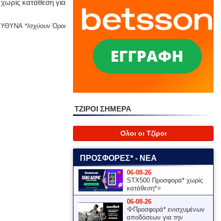
 χωρίς κατάθεση για
ΕΥΘΥΝΑ *
Ισχύουν Όροι
ΤΖΙΡΟΙ ΣΗΜΕΡΑ
Ολοι οι Τζίροι
ΠΡΟΣΦΟΡΕΣ* - ΝΕΑ
06-08-26
STX500 Προσφορά* χωρίς
κατάθεση*⭐
06-08-26
🦅Προσφορά* ενισχυμένων
αποδόσεων για την