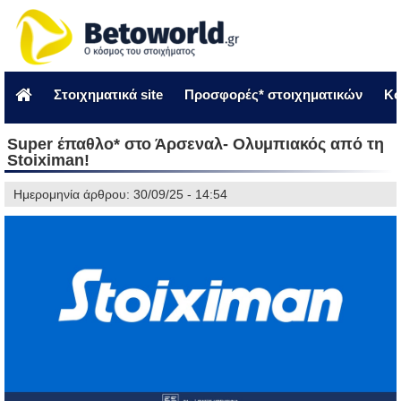
Στοιχηματικά site
Προσφορές* στοιχηματικών
Κο
Super έπαθλο* στο Άρσεναλ- Ολυμπιακός από τη
Stoiximan!
Ημερομηνία άρθρου: 30/09/25 - 14:54