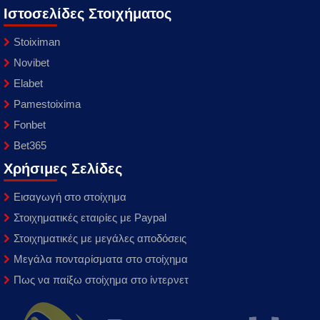
Ιστοσελίδες Στοιχήματος
Stoiximan
Novibet
Elabet
Pamestoixima
Fonbet
Bet365
Χρήσιμες Σελίδες
Εισαγωγή στο στοίχημα
Στοιχηματικές εταιρίες με Paypal
Στοιχηματικές με μεγάλες αποδόσεις
Μεγάλα πονταρίσματα στο στοίχημα
Πως να παίξω στοίχημα στο ίντερνετ