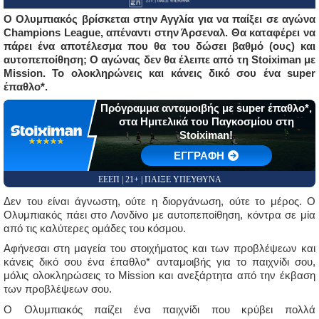
Ο Ολυμπιακός βρίσκεται στην Αγγλία για να παίξει σε αγώνα
Champions League, απέναντι στην Άρσεναλ. Θα καταφέρει να
πάρει ένα αποτέλεσμα που θα του δώσει βαθμό (ους) και
αυτοπεποίθηση; Ο αγώνας δεν θα έλειπε από τη Stoiximan με
Mission. Το ολοκληρώνεις και κάνεις δικό σου ένα super
έπαθλο*.
Πρόγραμμα ανταμοιβής με super έπαθλο*,
στα Ημιτελικά του Παγκοσμίου στη
Stoiximan!
☆☆☆☆☆
★★★★★
EΓΓΡΑΦΗ
ΕΕΕΠ | 21+ | ΠΑΙΞΕ ΥΠΕΥΘΥΝΑ
Δεν του είναι άγνωστη, ούτε η διοργάνωση, ούτε το μέρος. Ο
Ολυμπιακός πάει στο Λονδίνο με αυτοπεποίθηση, κόντρα σε μία
από τις καλύτερες ομάδες του κόσμου.
Αφήνεσαι στη μαγεία του στοιχήματος και των προβλέψεων και
κάνεις δικό σου ένα έπαθλο* ανταμοιβής για το παιχνίδι σου,
μόλις ολοκληρώσεις το Mission και ανεξάρτητα από την έκβαση
των προβλέψεων σου.
Ο Ολυμπιακός παίζει ένα παιχνίδι που κρύβει πολλά