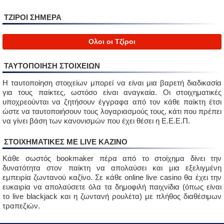
ΤΖΙΡΟΙ ΣΗΜΕΡΑ
Ολοι οι Τζίροι
ΤΑΥΤΟΠΟΙΗΣΗ ΣΤΟΙΧΕΙΩΝ
Η ταυτοποίηση στοιχείων μπορεί να είναι μια βαρετή διαδικασία
για τους παίκτες, ωστόσο είναι αναγκαία. Οι στοιχηματικές
υποχρεούνται να ζητήσουν έγγραφα από τον κάθε παίκτη έτσι
ώστε να ταυτοποιήσουν τους λογαριασμούς τους, κάτι που πρέπει
να γίνει βάση των κανονισμών που έχει θέσει η Ε.Ε.Ε.Π.
ΣΤΟΙΧΗΜΑΤΙΚΈΣ ΜΕ LIVE ΚΑΖΙΝΟ
Κάθε σωστός bookmaker πέρα από το στοίχημα δίνει την
δυνατότητα στον παίκτη να απολαύσει και μια εξελιγμένη
εμπειρία ζωντανού καζίνο. Σε κάθε online live casino θα έχει την
ευκαιρία να απολαύσετε όλα τα δημοφιλή παιχνίδια (όπως είναι
το live blackjack και η ζωντανή ρουλέτα) με πλήθος διαθέσιμων
τραπεζιών.