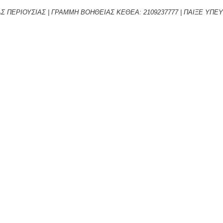
Σ ΠΕΡΙΟΥΣΙΑΣ | ΓΡΑΜΜΗ ΒΟΗΘΕΙΑΣ ΚΕΘΕΑ: 2109237777 | ΠΑΙΞΕ ΥΠΕ