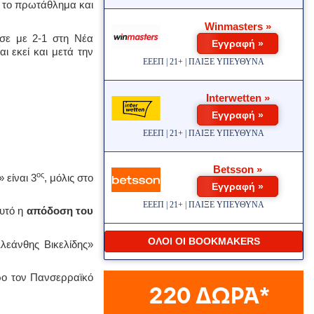
α το πρωτάθλημα και
Winmasters »
σε με 2-1 στη Νέα
Εγγραφή »
 εκεί και μετά την
ΕΕΕΠ | 21+ | ΠΑΙΞΕ ΥΠΕΥΘΥΝΑ
Interwetten »
Εγγραφή »
ΕΕΕΠ | 21+ | ΠΑΙΞΕ ΥΠΕΥΘΥΝΑ
Betsson »
ος
 είναι 3
, μόλις στο
Εγγραφή »
ΕΕΕΠ | 21+ | ΠΑΙΞΕ ΥΠΕΥΘΥΝΑ
αυτό η
απόδοση του
ΟΛΟΙ ΟΙ BOOKMAKERS
λεάνθης Βικελίδης»
ρο τον Πανσερραϊκό