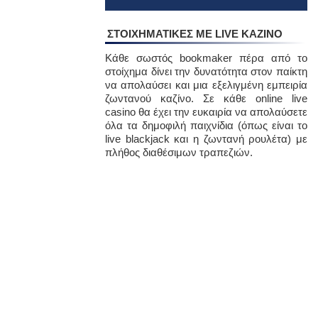
ΣΤΟΙΧΗΜΑΤΙΚΈΣ ΜΕ LIVE ΚΑΖΙΝΟ
Κάθε σωστός bookmaker πέρα από το
στοίχημα δίνει την δυνατότητα στον παίκτη
να απολαύσει και μια εξελιγμένη εμπειρία
ζωντανού καζίνο. Σε κάθε online live
casino θα έχει την ευκαιρία να απολαύσετε
όλα τα δημοφιλή παιχνίδια (όπως είναι το
live blackjack και η ζωντανή ρουλέτα) με
πλήθος διαθέσιμων τραπεζιών.