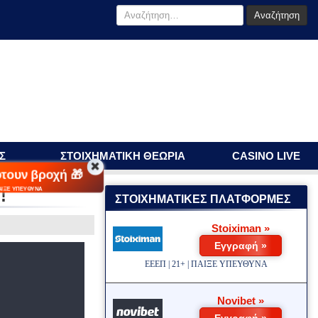
Αναζήτηση
Σ
ΣΤΟΙΧΗΜΑΤΙΚΉ ΘΕΩΡΊΑ
CASINO LIVE
τουν βροχή 🎁
ΠΑΙΞΕ ΥΠΕΥΘΥΝΑ
!
ΣΤΟΙΧΗΜΑΤΙΚΕΣ ΠΛΑΤΦΟΡΜΕΣ
Stoiximan »
Εγγραφή »
ΕΕΕΠ | 21+ | ΠΑΙΞΕ ΥΠΕΥΘΥΝΑ
Novibet »