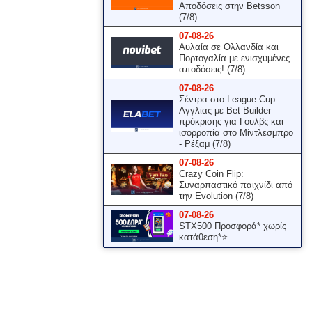
Αποδόσεις στην Betsson
(7/8)
07-08-26
Αυλαία σε Ολλανδία και
Πορτογαλία με ενισχυμένες
αποδόσεις! (7/8)
07-08-26
Σέντρα στο League Cup
Αγγλίας με Bet Builder
πρόκρισης για Γουλβς και
ισορροπία στο Μίντλεσμπρο
- Ρέξαμ (7/8)
07-08-26
Crazy Coin Flip:
Συναρπαστικό παιχνίδι από
την Evolution (7/8)
07-08-26
STX500 Προσφορά* χωρίς
κατάθεση*⭐