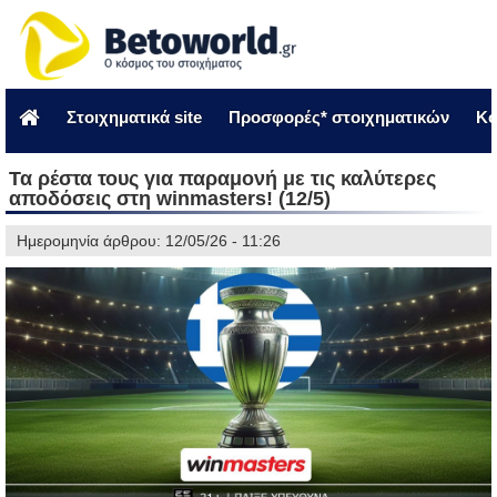
Στοιχηματικά site
Προσφορές* στοιχηματικών
Κο
Τα ρέστα τους για παραμονή με τις καλύτερες
αποδόσεις στη winmasters! (12/5)
Ημερομηνία άρθρου: 12/05/26 - 11:26