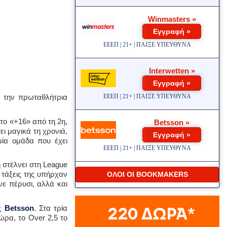
Winmasters »
Εγγραφή »
ΕΕΕΠ | 21+ | ΠΑΙΞΕ ΥΠΕΥΘΥΝΑ
Interwetten »
Εγγραφή »
ΕΕΕΠ | 21+ | ΠΑΙΞΕ ΥΠΕΥΘΥΝΑ
ε την πρωταθλήτρια
το «+16» από τη 2η,
Betsson »
ι μαγικά τη χρονιά,
Εγγραφή »
μία ομάδα που έχει
ΕΕΕΠ | 21+ | ΠΑΙΞΕ ΥΠΕΥΘΥΝΑ
 στέλνει στη League
 τάξεις της υπήρχαν
ΟΛΟΙ ΟΙ BOOKMAKERS
νε πέρυσι, αλλά και
ς Betsson
. Στα τρία
ώρα, το Over 2,5 το