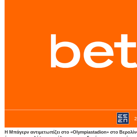
Η Μπάγερν αντιμετωπίζει στο «Olympiastadion» στο Βερολίνο