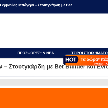
 Γερμανίας Μπάγερν – Στουτγκάρδη με Bet
ΠΡΟΣΦΟΡΈΣ* & ΝΈΑ
ΤΖΊΡΟΙ ΣΤΟΙΧΉΜΑΤΟ
Τα δώρα* πέφ
ΕΕΕΠ | 21+ | 
 – Στουτγκάρδη με Bet Builder και Ενι