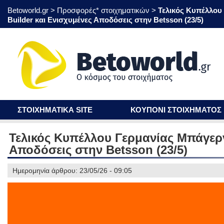
Betoworld.gr
>
Προσφορές* στοιχηματικών
>
Τελικός Κυπέλλου
Builder και Ενισχυμένες Αποδόσεις στην Betsson (23/5)
ΣΤΟΙΧΗΜΑΤΙΚΆ SITE
ΚΟΥΠΌΝΙ ΣΤΟΙΧΉΜΑΤΟΣ
Τελικός Κυπέλλου Γερμανίας Μπάγερν
Αποδόσεις στην Betsson (23/5)
Ημερομηνία άρθρου: 23/05/26 - 09:05