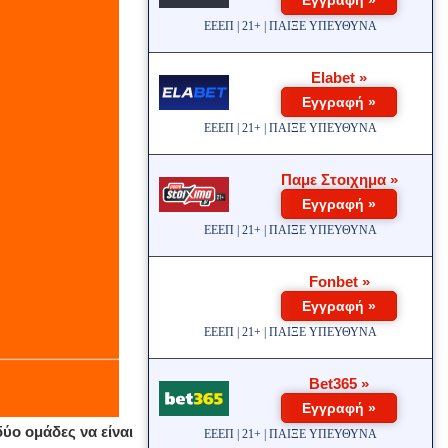
Εγγραφή »
ΕΕΕΠ | 21+ | ΠΑΙΞΕ ΥΠΕΥΘΥΝΑ
Elabet »
Εγγραφή »
ΕΕΕΠ | 21+ | ΠΑΙΞΕ ΥΠΕΥΘΥΝΑ
Παμε Στοιχημα »
Εγγραφή »
ΕΕΕΠ | 21+ | ΠΑΙΞΕ ΥΠΕΥΘΥΝΑ
Fonbet »
Εγγραφή »
ΕΕΕΠ | 21+ | ΠΑΙΞΕ ΥΠΕΥΘΥΝΑ
Bet365 »
Εγγραφή »
ύο ομάδες να είναι
ΕΕΕΠ | 21+ | ΠΑΙΞΕ ΥΠΕΥΘΥΝΑ