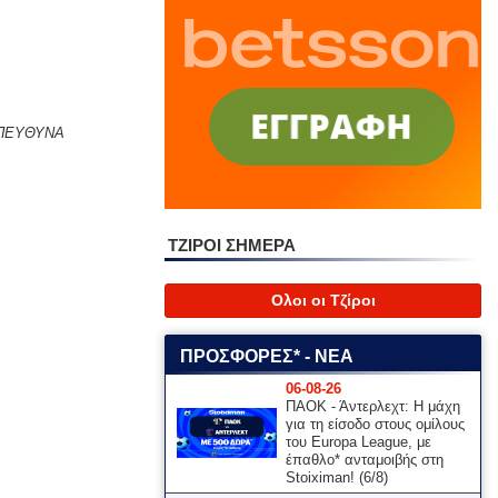
ΥΠΕΥΘΥΝΑ
ΤΖΙΡΟΙ ΣΗΜΕΡΑ
Ολοι οι Τζίροι
ΠΡΟΣΦΟΡΕΣ* - ΝΕΑ
06-08-26
ΠΑΟΚ - Άντερλεχτ: Η μάχη
για τη είσοδο στους ομίλους
του Europa League, με
έπαθλο* ανταμοιβής στη
Stoiximan! (6/8)