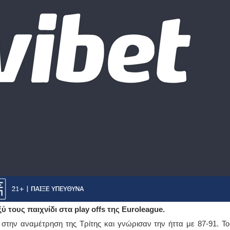
 τους παιχνίδι στα play offs της Euroleague.
την αναμέτρηση της Τρίτης και γνώρισαν την ήττα με 87-91. Το