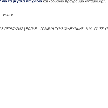
για τα μεγάλα παιχνίδια
και κορυφαίο πρόγραμμα ανταμοιβής*.
FO/OROI
ΑΣ ΠΕΡΙΟΥΣΙΑΣ | ΕΟΠΑΕ – ΓΡΑΜΜΗ ΣΥΜΒΟΥΛΕΥΤΙΚΗΣ: 1114 | ΠΑΙΞΕ 