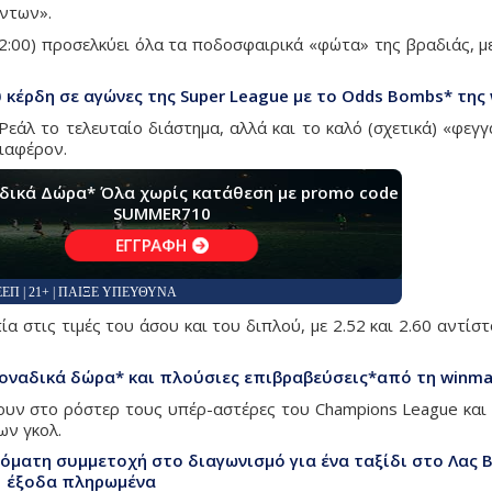
άντων».
2:00) προσελκύει όλα τα ποδοσφαιρικά «φώτα» της βραδιάς, μ
υ κέρδη σε αγώνες της
Super
League με το
Odds
Bombs* της
εάλ το τελευταίο διάστημα, αλλά και το καλό (σχετικά) «φεγγ
διαφέρον.
δικά Δώρα* Όλα χωρίς κατάθεση με promo code
SUMMER710
ΕΓΓΡΑΦΗ
ΕΕΠ | 21+ | ΠΑΙΞΕ ΥΠΕΥΘΥΝΑ
 στις τιμές του άσου και του διπλού, με 2.52 και 2.60 αντίστ
ε μοναδικά δώρα* και πλούσιες επιβραβεύσεις*από τη winma
ουν στο ρόστερ τους υπέρ-αστέρες του Champions League και
ων γκολ.
ματη συμμετοχή στο διαγωνισμό για ένα ταξίδι στο Λας Β
έξοδα πληρωμένα