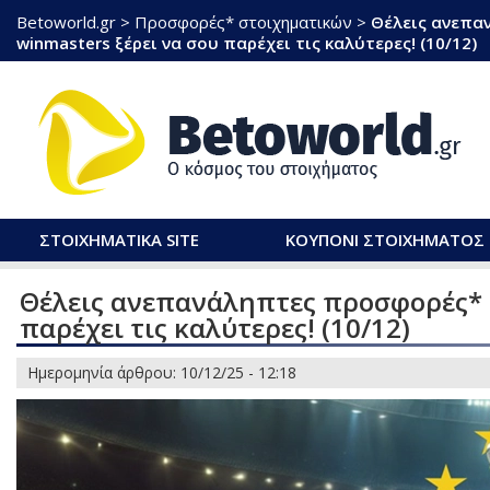
Betoworld.gr
>
Προσφορές* στοιχηματικών
>
Θέλεις ανεπαν
winmasters ξέρει να σου παρέχει τις καλύτερες! (10/12)
ΣΤΟΙΧΗΜΑΤΙΚΆ SITE
ΚΟΥΠΌΝΙ ΣΤΟΙΧΉΜΑΤΟΣ
Θέλεις ανεπανάληπτες προσφορές* στ
παρέχει τις καλύτερες! (10/12)
Ημερομηνία άρθρου: 10/12/25 - 12:18