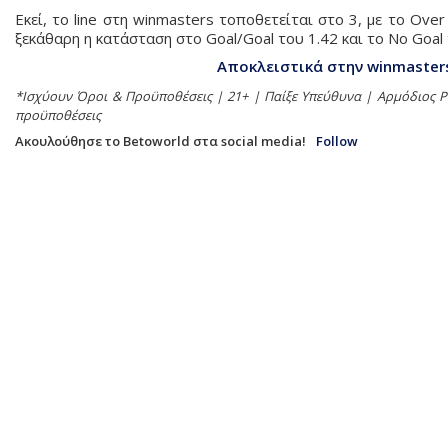
Εκεί, το line στη winmasters τοποθετείται στο 3, με το Ove
ξεκάθαρη η κατάσταση στο Goal/Goal του 1.42 και το Νο Goal 
Aποκλειστικά στην winmasters
*Ισχύουν Όροι & Προϋποθέσεις | 21+ | Παίξε Υπεύθυνα | Αρμόδιος Ρυ
προϋποθέσεις
Aκουλούθησε το Betoworld στα social media!
Follow