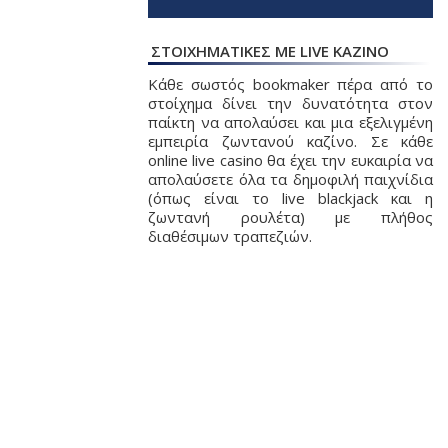
ΣΤΟΙΧΗΜΑΤΙΚΈΣ ΜΕ LIVE ΚΑΖΙΝΟ
Κάθε σωστός bookmaker πέρα από το
στοίχημα δίνει την δυνατότητα στον
παίκτη να απολαύσει και μια εξελιγμένη
εμπειρία ζωντανού καζίνο. Σε κάθε
online live casino θα έχει την ευκαιρία να
απολαύσετε όλα τα δημοφιλή παιχνίδια
(όπως είναι το live blackjack και η
ζωντανή ρουλέτα) με πλήθος
διαθέσιμων τραπεζιών.