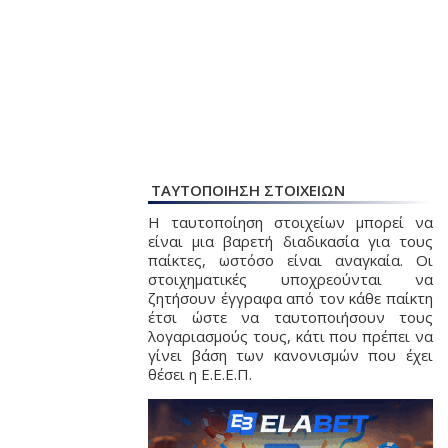
ΤΑΥΤΟΠΟΙΗΣΗ ΣΤΟΙΧΕΙΩΝ
Η ταυτοποίηση στοιχείων μπορεί να
είναι μια βαρετή διαδικασία για τους
παίκτες, ωστόσο είναι αναγκαία. Οι
στοιχηματικές υποχρεούνται να
ζητήσουν έγγραφα από τον κάθε παίκτη
έτσι ώστε να ταυτοποιήσουν τους
λογαριασμούς τους, κάτι που πρέπει να
γίνει βάση των κανονισμών που έχει
θέσει η Ε.Ε.Ε.Π.