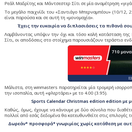
Ρεάλ Μαδρίτης και Μάντσεστερ Σίτι σε μία αναμέτρηση «γιγ
Το μεγάλο παιχνίδι του «Σαντιάγο Μπερναμπέου» (10/12, 2
είναι παρούσα και σε αυτή τη «μονομαχία».
Έχεις την ευκαιρία να διπλασιάσεις τα πιθανά σο
Λαμβάνοντας υπόψιν την όχι και τόσο καλή κατάσταση της Ρ
Σίτι, οι αποδόσεις στο στοίχημα παρουσιάζουν τεράστιο εν
710 μονα
☆☆☆☆☆
★★★★★
Ε
Μάλιστα, στη winmasters παρατηρείται μία τρομερή ισορροπία
την ισοπαλία, αυτή «φλερτάρει» με το 4.00 (3.95).
Sports Calendar Christmas edition edition μ
Καθώς, όμως, έχουμε να κάνουμε με δύο σύνολα που διαθέτ
πολλοί από εσάς δεδομένα θα κατευθυνθείτε στις επιλογές τ
Δωρεάν* προσφορά* γνωριμίας χωρίς κατάθεση με αυτό