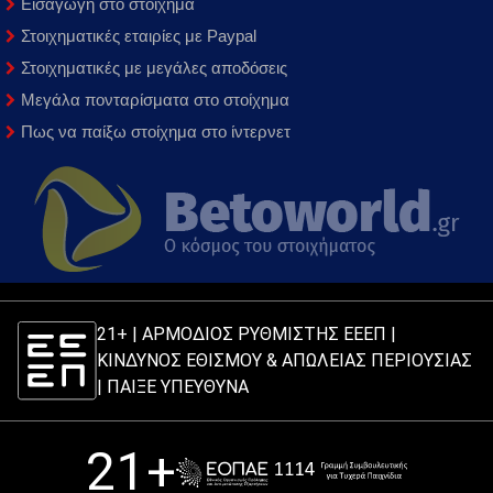
Εισαγωγή στο στοίχημα
Στοιχηματικές εταιρίες με Paypal
Στοιχηματικές με μεγάλες αποδόσεις
Μεγάλα πονταρίσματα στο στοίχημα
Πως να παίξω στοίχημα στο ίντερνετ
21+ | ΑΡΜΟΔΙΟΣ ΡΥΘΜΙΣΤΗΣ ΕΕΕΠ |
ΚΙΝΔΥΝΟΣ ΕΘΙΣΜΟΥ & ΑΠΩΛΕΙΑΣ ΠΕΡΙΟΥΣΙΑΣ
|
ΠΑΙΞΕ ΥΠΕΥΘΥΝΑ
21+