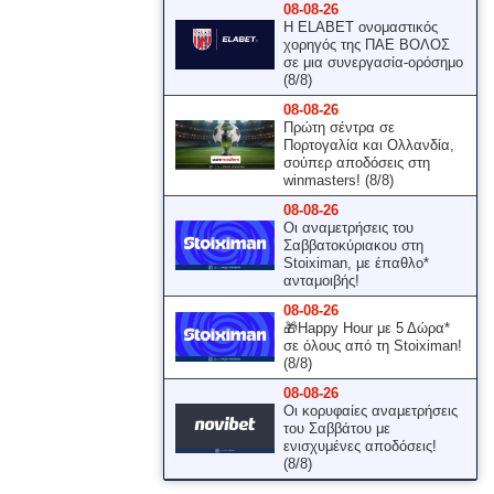
08-08-26
Η ELABET ονομαστικός
χορηγός της ΠΑΕ ΒΟΛΟΣ
σε μια συνεργασία-ορόσημο
(8/8)
08-08-26
Πρώτη σέντρα σε
Πορτογαλία και Ολλανδία,
σούπερ αποδόσεις στη
winmasters! (8/8)
08-08-26
Οι αναμετρήσεις του
Σαββατοκύριακου στη
Stoiximan, με έπαθλο*
ανταμοιβής!
08-08-26
🎁Happy Hour με 5 Δώρα*
σε όλους από τη Stoiximan!
(8/8)
08-08-26
Oι κορυφαίες αναμετρήσεις
του Σαββάτου με
ενισχυμένες αποδόσεις!
(8/8)