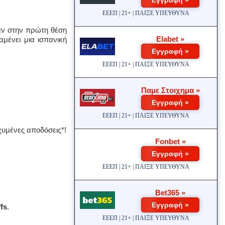
Εγγραφή »
ΕΕΕΠ | 21+ | ΠΑΙΞΕ ΥΠΕΥΘΥΝΑ
αν στην πρώτη θέση
Elabet »
μένει μια ισπανική
Εγγραφή »
ΕΕΕΠ | 21+ | ΠΑΙΞΕ ΥΠΕΥΘΥΝΑ
Παμε Στοιχημα »
Εγγραφή »
ΕΕΕΠ | 21+ | ΠΑΙΞΕ ΥΠΕΥΘΥΝΑ
χυμένες αποδόσεις*!
Fonbet »
Εγγραφή »
ΕΕΕΠ | 21+ | ΠΑΙΞΕ ΥΠΕΥΘΥΝΑ
Bet365 »
Εγγραφή »
fs
.
ΕΕΕΠ | 21+ | ΠΑΙΞΕ ΥΠΕΥΘΥΝΑ