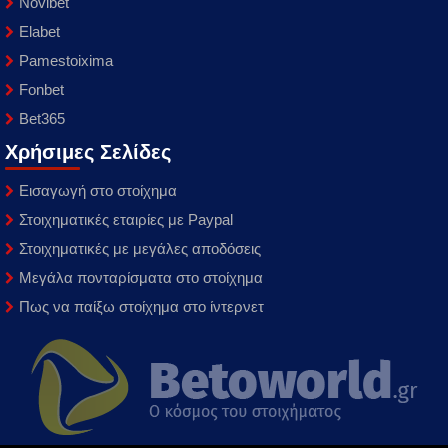
Novibet
Elabet
Pamestoixima
Fonbet
Bet365
Χρήσιμες Σελίδες
Εισαγωγή στο στοίχημα
Στοιχηματικές εταιρίες με Paypal
Στοιχηματικές με μεγάλες αποδόσεις
Μεγάλα πονταρίσματα στο στοίχημα
Πως να παίξω στοίχημα στο ίντερνετ