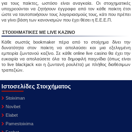
για τους παίκτες, ωστόσο είναι αναγκαία. Οι στοιχηματικές
υποχρεούνται να ζητήσουν έγγραφα από τον κάθε παίκτη έτσι
ώστε να ταυτοποιήσουν τους λογαριασμούς τους, κάτι που πρέπει
να γίνει βάση των κανονισμών που έχει θέσει η Ε.Ε.Ε.Π.
ΣΤΟΙΧΗΜΑΤΙΚΈΣ ΜΕ LIVE ΚΑΖΙΝΟ
Κάθε σωστός bookmaker πέρα από το στοίχημα δίνει την
δυνατότητα στον παίκτη να απολαύσει και μια εξελιγμένη
εμπειρία ζωντανού καζίνο. Σε κάθε online live casino θα έχει την
ευκαιρία να απολαύσετε όλα τα δημοφιλή παιχνίδια (όπως είναι
το live blackjack και η ζωντανή ρουλέτα) με πλήθος διαθέσιμων
τραπεζιών.
Ιστοσελίδες Στοιχήματος
Stoiximan
Novibet
Elabet
Pamestoixima