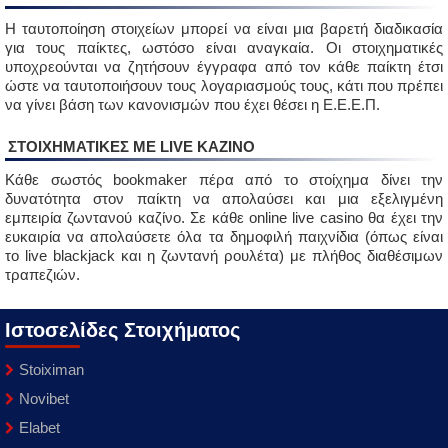
Η ταυτοποίηση στοιχείων μπορεί να είναι μια βαρετή διαδικασία
για τους παίκτες, ωστόσο είναι αναγκαία. Οι στοιχηματικές
υποχρεούνται να ζητήσουν έγγραφα από τον κάθε παίκτη έτσι
ώστε να ταυτοποιήσουν τους λογαριασμούς τους, κάτι που πρέπει
να γίνει βάση των κανονισμών που έχει θέσει η Ε.Ε.Ε.Π.
ΣΤΟΙΧΗΜΑΤΙΚΈΣ ΜΕ LIVE ΚΑΖΙΝΟ
Κάθε σωστός bookmaker πέρα από το στοίχημα δίνει την
δυνατότητα στον παίκτη να απολαύσει και μια εξελιγμένη
εμπειρία ζωντανού καζίνο. Σε κάθε online live casino θα έχει την
ευκαιρία να απολαύσετε όλα τα δημοφιλή παιχνίδια (όπως είναι
το live blackjack και η ζωντανή ρουλέτα) με πλήθος διαθέσιμων
τραπεζιών.
Ιστοσελίδες Στοιχήματος
Stoiximan
Novibet
Elabet