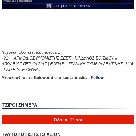
ΕΓΓ
*Iσχύουν Όροι και Προϋποθέσεις.
«21+ | ΑΡΜΟΔΙΟΣ ΡΥΘΜΙΣΤΗΣ ΕΕΕΠ | ΚΙΝΔΥΝΟΣ ΕΘΙΣΜΟΥ &
ΑΠΩΛΕΙΑΣ ΠΕΡΙΟΥΣΙΑΣ | ΕΟΠΑΕ – ΓΡΑΜΜΗ ΣΥΜΒΟΥΛΕΥΤΙΚΗΣ: 1114
| ΠΑΙΞΕ ΥΠΕΥΘΥΝΑ»
Aκουλούθησε το Betoworld στα social media!
Follow
ΤΖΙΡΟΙ ΣΗΜΕΡΑ
Ολοι οι Τζίροι
ΤΑΥΤΟΠΟΙΗΣΗ ΣΤΟΙΧΕΙΩΝ