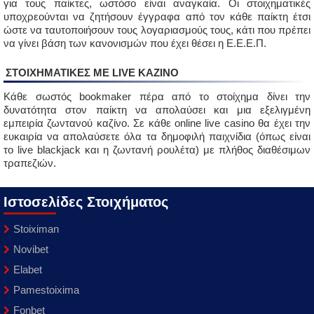
για τους παίκτες, ωστόσο είναι αναγκαία. Οι στοιχηματικές
υποχρεούνται να ζητήσουν έγγραφα από τον κάθε παίκτη έτσι
ώστε να ταυτοποιήσουν τους λογαριασμούς τους, κάτι που πρέπει
να γίνει βάση των κανονισμών που έχει θέσει η Ε.Ε.Ε.Π.
ΣΤΟΙΧΗΜΑΤΙΚΈΣ ΜΕ LIVE ΚΑΖΙΝΟ
Κάθε σωστός bookmaker πέρα από το στοίχημα δίνει την
δυνατότητα στον παίκτη να απολαύσει και μια εξελιγμένη
εμπειρία ζωντανού καζίνο. Σε κάθε online live casino θα έχει την
ευκαιρία να απολαύσετε όλα τα δημοφιλή παιχνίδια (όπως είναι
το live blackjack και η ζωντανή ρουλέτα) με πλήθος διαθέσιμων
τραπεζιών.
Ιστοσελίδες Στοιχήματος
Stoiximan
Novibet
Elabet
Pamestoixima
Fonbet