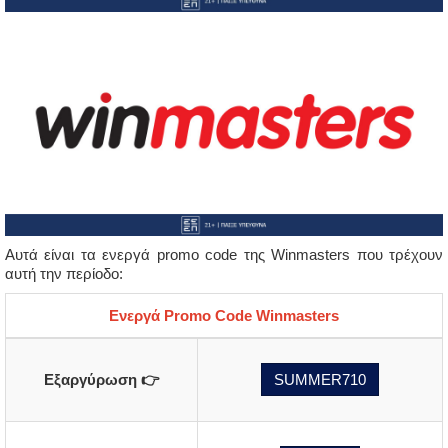
Αυτά είναι τα ενεργά promo code της Winmasters που τρέχουν
αυτή την περίοδο:
Ενεργά Promo Code Winmasters
Εξαργύρωση 👉
SUMMER710