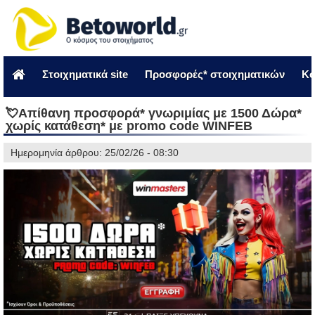
Στοιχηματικά site
Προσφορές* στοιχηματικών
Κο
💘Απίθανη προσφορά* γνωριμίας με 1500 Δώρα*
χωρίς κατάθεση* με promo code WINFEB
Ημερομηνία άρθρου: 25/02/26 - 08:30
☆☆
★★
ΕΓΓ