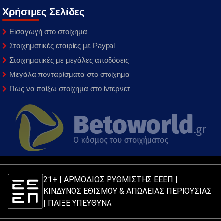
Χρήσιμες Σελίδες
Εισαγωγή στο στοίχημα
Στοιχηματικές εταιρίες με Paypal
Στοιχηματικές με μεγάλες αποδόσεις
Μεγάλα πονταρίσματα στο στοίχημα
Πως να παίξω στοίχημα στο ίντερνετ
21+ | ΑΡΜΟΔΙΟΣ ΡΥΘΜΙΣΤΗΣ ΕΕΕΠ |
ΚΙΝΔΥΝΟΣ ΕΘΙΣΜΟΥ & ΑΠΩΛΕΙΑΣ ΠΕΡΙΟΥΣΙΑΣ
|
ΠΑΙΞΕ ΥΠΕΥΘΥΝΑ