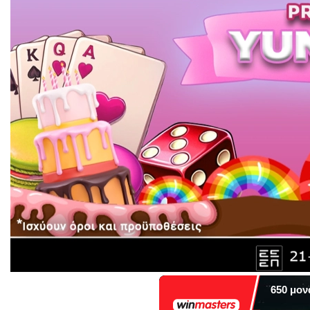
650 μον