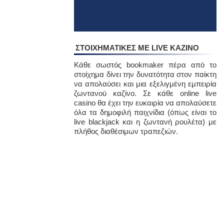
ΣΤΟΙΧΗΜΑΤΙΚΈΣ ΜΕ LIVE ΚΑΖΙΝΟ
Κάθε σωστός bookmaker πέρα από το
στοίχημα δίνει την δυνατότητα στον παίκτη
να απολαύσει και μια εξελιγμένη εμπειρία
ζωντανού καζίνο. Σε κάθε online live
casino θα έχει την ευκαιρία να απολαύσετε
όλα τα δημοφιλή παιχνίδια (όπως είναι το
live blackjack και η ζωντανή ρουλέτα) με
πλήθος διαθέσιμων τραπεζιών.