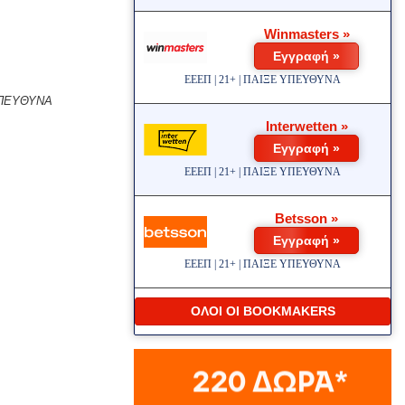
Winmasters »
Εγγραφή »
ΕΕΕΠ | 21+ | ΠΑΙΞΕ ΥΠΕΥΘΥΝΑ
ΥΠΕΥΘΥΝΑ
Interwetten »
Εγγραφή »
ΕΕΕΠ | 21+ | ΠΑΙΞΕ ΥΠΕΥΘΥΝΑ
Betsson »
Εγγραφή »
ΕΕΕΠ | 21+ | ΠΑΙΞΕ ΥΠΕΥΘΥΝΑ
ΟΛΟΙ ΟΙ BOOKMAKERS