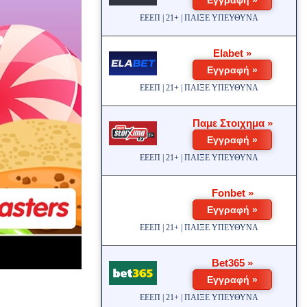
Εγγραφή »
ΕΕΕΠ | 21+ | ΠΑΙΞΕ ΥΠΕΥΘΥΝΑ
Elabet »
Εγγραφή »
ΕΕΕΠ | 21+ | ΠΑΙΞΕ ΥΠΕΥΘΥΝΑ
Παμε Στοιχημα »
Εγγραφή »
ΕΕΕΠ | 21+ | ΠΑΙΞΕ ΥΠΕΥΘΥΝΑ
Fonbet »
Εγγραφή »
ΕΕΕΠ | 21+ | ΠΑΙΞΕ ΥΠΕΥΘΥΝΑ
Bet365 »
Εγγραφή »
ΕΕΕΠ | 21+ | ΠΑΙΞΕ ΥΠΕΥΘΥΝΑ