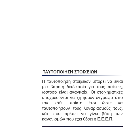
ΤΑΥΤΟΠΟΙΗΣΗ ΣΤΟΙΧΕΙΩΝ
Η ταυτοποίηση στοιχείων μπορεί να είναι
μια βαρετή διαδικασία για τους παίκτες,
ωστόσο είναι αναγκαία. Οι στοιχηματικές
υποχρεούνται να ζητήσουν έγγραφα από
τον κάθε παίκτη έτσι ώστε να
ταυτοποιήσουν τους λογαριασμούς τους,
κάτι που πρέπει να γίνει βάση των
κανονισμών που έχει θέσει η Ε.Ε.Ε.Π.