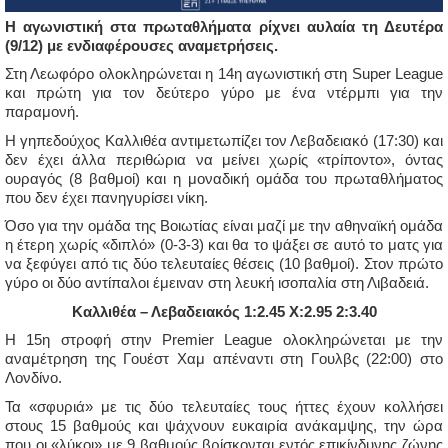
Η αγωνιστική στα πρωταθλήματα ρίχνει αυλαία τη Δευτέρα
(9/12) με ενδιαφέρουσες αναμετρήσεις.
Στη Λεωφόρο ολοκληρώνεται η 14η αγωνιστική στη Super League
και πρώτη για τον δεύτερο γύρο με ένα ντέρμπι για την
παραμονή.
Η γηπεδούχος Καλλιθέα αντιμετωπίζει τον Λεβαδειακό (17:30) και
δεν έχει άλλα περιθώρια να μείνει χωρίς «τρίποντο», όντας
ουραγός (8 βαθμοί) και η μοναδική ομάδα του πρωταθλήματος
που δεν έχει πανηγυρίσει νίκη.
Όσο για την ομάδα της Βοιωτίας είναι μαζί με την αθηναϊκή ομάδα
η έτερη χωρίς «διπλό» (0-3-3) και θα το ψάξει σε αυτό το ματς για
να ξεφύγει από τις δύο τελευταίες θέσεις (10 βαθμοί). Στον πρώτο
γύρο οι δύο αντίπαλοι έμειναν στη λευκή ισοπαλία στη Λιβαδειά.
Καλλιθέα – Λεβαδειακός 1:2.45 X:2.95 2:3.40
H 15η στροφή στην Premier League ολοκληρώνεται με την
αναμέτρηση της Γουέστ Χαμ απέναντι στη Γουλβς (22:00) στο
Λονδίνο.
Τα «σφυριά» με τις δύο τελευταίες τους ήττες έχουν κολλήσει
στους 15 βαθμούς και ψάχνουν ευκαιρία ανάκαμψης, την ώρα
που οι «λύκοι» με 9 βαθμούς βρίσκονται εντός επικίνδυνης ζώνης