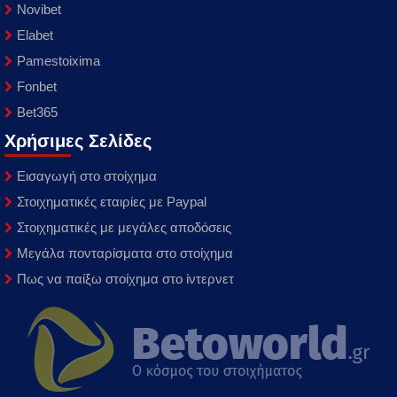
Novibet
Elabet
Pamestoixima
Fonbet
Bet365
Χρήσιμες Σελίδες
Εισαγωγή στο στοίχημα
Στοιχηματικές εταιρίες με Paypal
Στοιχηματικές με μεγάλες αποδόσεις
Μεγάλα πονταρίσματα στο στοίχημα
Πως να παίξω στοίχημα στο ίντερνετ