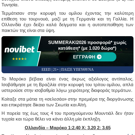
Τυνησία.
Τερμάτισαν στην κορυφή του ομίλου έχοντας την καλύτερη
επίθεση του τουρνουά, μαζί με τη Γερμανία και τη Γαλλία. Η
Ολλανδία έχει δείξει καλά δείγματα και η αυτοπεποίθηση των
παικτών της είναι στα ύψη.
SUMMERAKI2026 προσφορά* χωρίς
κατάθεση* (με 1.020 δώρα*)
ΕΓΓΡΑΦΗ
☆☆☆☆☆
★★★★★
ΕΕΕΠ | 21+ | ΠΑΙΞΕ ΥΠΕΥΘΥΝΑ
Το Μαρόκο βέβαια είναι ένας άκρως αξιόλογος αντίπαλος.
Ισοβάθμησε με τη Βραζιλία στην κορυφή του τρίτου ομίλου, απλά
υστερούσε στην ισοβαθμία λόγω χειρότερης διαφοράς τερμάτων.
Κοίταξε στα μάτια τη «σελεσάο» στην πρεμιέρα της διοργάνωσης
και επικράτησε δίκαια των Σκωτία και Αϊτή.
Η πορεία της έως τους 4 του προηγούμενου Μουντιάλ δεν ήταν
τυχαία και τώρα θέλει να κάνει άλλη μία έκπληξη.
Ολλανδία – Μαρόκο 1:2.40
X
: 3.20 2: 3.65