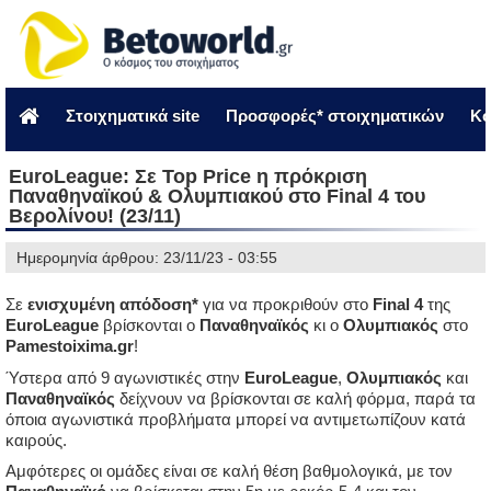
Στοιχηματικά site
Προσφορές* στοιχηματικών
Κο
EuroLeague: Σε Top Price η πρόκριση
Παναθηναϊκού & Ολυμπιακού στο Final 4 του
Βερολίνου! (23/11)
Ημερομηνία άρθρου: 23/11/23 - 03:55
Σε
ενισχυμένη απόδοση*
για να προκριθούν στο
Final 4
της
EuroLeague
βρίσκονται ο
Παναθηναϊκός
κι ο
Ολυμπιακός
στο
Pamestoixima.gr
!
Ύστερα από 9 αγωνιστικές στην
EuroLeague
,
Ολυμπιακός
και
Παναθηναϊκός
δείχνουν να βρίσκονται σε καλή φόρμα, παρά τα
όποια αγωνιστικά προβλήματα μπορεί να αντιμετωπίζουν κατά
καιρούς.
Αμφότερες οι ομάδες είναι σε καλή θέση βαθμολογικά, με τον