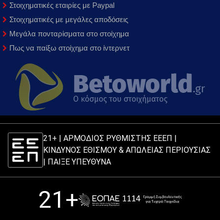
Στοιχηματικές εταιρίες με Paypal
Στοιχηματικές με μεγάλες αποδόσεις
Μεγάλα πονταρίσματα στο στοίχημα
Πως να παίξω στοίχημα στο ίντερνετ
21+ | ΑΡΜΟΔΙΟΣ ΡΥΘΜΙΣΤΗΣ ΕΕΕΠ |
ΚΙΝΔΥΝΟΣ ΕΘΙΣΜΟΥ & ΑΠΩΛΕΙΑΣ ΠΕΡΙΟΥΣΙΑΣ
|
ΠΑΙΞΕ ΥΠΕΥΘΥΝΑ
21+