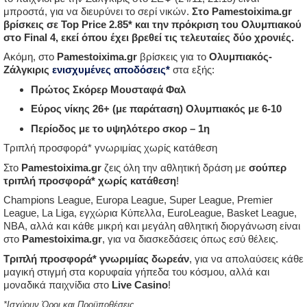
μπροστά, για να διευρύνει το σερί νικών.
Στο Pamestoixima.gr
βρίσκεις σε Top Price 2.85* και την πρόκριση του Ολυμπιακού
στο Final 4, εκεί όπου έχει βρεθεί τις τελευταίες δύο χρονιές.
Ακόμη, στο
Pamestoixima.gr
βρίσκεις για το
Ολυμπιακός-
Ζάλγκιρις
ενισχυμένες αποδόσεις*
στα εξής:
Πρώτος Σκόρερ Μουσταφά Φαλ
Εύρος νίκης 26+ (με παράταση) Ολυμπιακός με 6-10
Περίοδος με το υψηλότερο σκορ – 1η
Τριπλή προσφορά* γνωριμίας χωρίς κατάθεση
Στο
Pamestoixima.gr
ζεις όλη την αθλητική δράση με
σούπερ
τριπλή προσφορά* χωρίς κατάθεση
!
Champions League, Europa League, Super League, Premier
League, La Liga, εγχώρια Κύπελλα, EuroLeague, Basket League,
ΝΒΑ, αλλά και κάθε μικρή και μεγάλη αθλητική διοργάνωση είναι
στο
Pamestoixima.gr
, για να διασκεδάσεις όπως εσύ θέλεις.
Τριπλή προσφορά* γνωριμίας δωρεάν
, για να απολαύσεις κάθε
μαγική στιγμή στα κορυφαία γήπεδα του κόσμου, αλλά και
μοναδικά παιχνίδια στο
Live Casino
!
*Ισχύουν Όροι και Προϋποθέσεις.