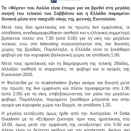
Το «Φέρτο» του Ακύλα είναι έτοιμο για να βρεθεί στη μεγάλη
σκηνή του τελικού του Σαββάτου και η Ελλάδα παραμένει
δυνατά μέσα στο παιχνίδι νίκης της φετινής Eurovision.
Μετά τους δύο ημιτελικούς και τις πρώτες live εμφανίσεις, οι
αποδόσεις αναδιαμορφώθηκαν αισθητά και η ελληνική συμμετοχή
βρίσκεται πλέον στο 7.50 (από 5.00) για τη νίκη του μεγάλου
τελικού, ενώ στο televoting συγκαταλέγεται στις πιο δυνατές
χώρες της βραδιάς. Παράλληλα, η Ελλάδα είναι το ξεκάθαρο
φαβορί για την κορυφαία βαλκανική χώρα, σε απόδοση 1.50.
Μετά τους ημιτελικούς και τη διαμόρφωση της τελικής 26άδας,
άλλαξαν αισθητά οι ισορροπίες, τα φαβορί και οι αγορές της
Eurovision 2026.
Η Φινλανδία με το «Liekinheitin» βγήκε ακόμα πιο δυνατή μετά
την πρώτη της live εμφάνιση και πλέον προσφέρεται στο 1.90
(από 2.05) για τη νίκη, επιβεβαιώνοντας τον ρόλο του μεγάλου
φαβορί. Παράλληλα, παραμένει ξεκάθαρα μπροστά και στην
αγορά για κορυφαία χώρα του Βορρά, σε απόδοση 1.20.
Η μεγάλη εκτόξευση όμως ήρθε από την Αυστραλία. Η Delta
Goodrem με το «Eclipse» ξεκίνησε πριν τους ημιτελικούς στο
15.00, όμως μετά την εμφάνισή της εκτοξεύτηκε στο 5.50 και
πλέον είναι το δεύτερο φαβορί για την κατάκτηση. Ακόμα πιο