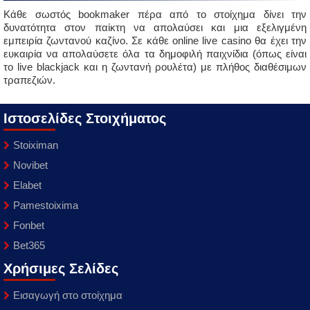
Κάθε σωστός bookmaker πέρα από το στοίχημα δίνει την
δυνατότητα στον παίκτη να απολαύσει και μια εξελιγμένη
εμπειρία ζωντανού καζίνο. Σε κάθε online live casino θα έχει την
ευκαιρία να απολαύσετε όλα τα δημοφιλή παιχνίδια (όπως είναι
το live blackjack και η ζωντανή ρουλέτα) με πλήθος διαθέσιμων
τραπεζιών.
Ιστοσελίδες Στοιχήματος
Stoiximan
Novibet
Elabet
Pamestoixima
Fonbet
Bet365
Χρήσιμες Σελίδες
Εισαγωγή στο στοίχημα