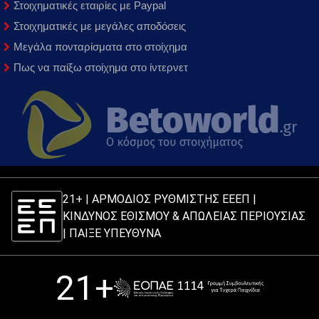
Στοιχηματικές εταιρίες με Paypal
Στοιχηματικές με μεγάλες αποδόσεις
Μεγάλα πονταρίσματα στο στοίχημα
Πως να παίξω στοίχημα στο ίντερνετ
21+ | ΑΡΜΟΔΙΟΣ ΡΥΘΜΙΣΤΗΣ ΕΕΕΠ |
ΚΙΝΔΥΝΟΣ ΕΘΙΣΜΟΥ & ΑΠΩΛΕΙΑΣ ΠΕΡΙΟΥΣΙΑΣ
|
ΠΑΙΞΕ ΥΠΕΥΘΥΝΑ
21+