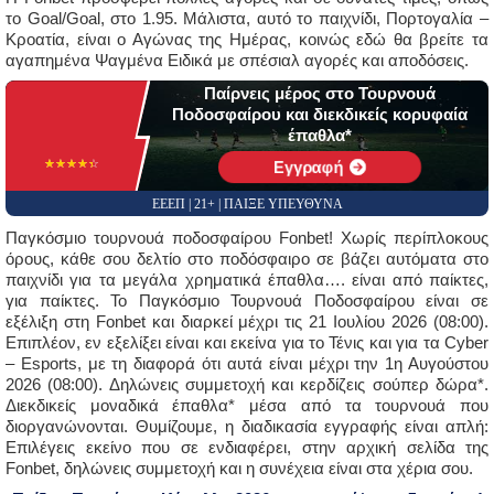
το Goal/Goal, στο 1.95. Μάλιστα, αυτό το παιχνίδι, Πορτογαλία –
Κροατία, είναι ο Αγώνας της Ημέρας, κοινώς εδώ θα βρείτε τα
αγαπημένα Ψαγμένα Ειδικά με σπέσιαλ αγορές και αποδόσεις.
Παίρνεις μέρος στο Τουρνουά
Ποδοσφαίρου και διεκδικείς κορυφαία
έπαθλα*
☆☆☆☆☆
★★★★★
Εγγραφή
ΕΕΕΠ | 21+ | ΠΑΙΞΕ ΥΠΕΥΘΥΝΑ
Παγκόσμιο τουρνουά ποδοσφαίρου Fonbet! Χωρίς περίπλοκους
όρους, κάθε σου δελτίο στο ποδόσφαιρο σε βάζει αυτόματα στο
παιχνίδι για τα μεγάλα χρηματικά έπαθλα…. είναι από παίκτες,
για παίκτες. Το Παγκόσμιο Τουρνουά Ποδοσφαίρου είναι σε
εξέλιξη στη Fonbet και διαρκεί μέχρι τις 21 Ιουλίου 2026 (08:00).
Επιπλέον, εν εξελίξει είναι και εκείνα για το Τένις και για τα Cyber
– Esports, με τη διαφορά ότι αυτά είναι μέχρι την 1η Αυγούστου
2026 (08:00). Δηλώνεις συμμετοχή και κερδίζεις σούπερ δώρα*.
Διεκδικείς μοναδικά έπαθλα* μέσα από τα τουρνουά που
διοργανώνονται. Θυμίζουμε, η διαδικασία εγγραφής είναι απλή:
Επιλέγεις εκείνο που σε ενδιαφέρει, στην αρχική σελίδα της
Fonbet, δηλώνεις συμμετοχή και η συνέχεια είναι στα χέρια σου.