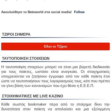
Aκουλούθησε το Betoworld στα social media!
Follow
ΤΖΙΡΟΙ ΣΗΜΕΡΑ
Ολοι οι Τζίροι
ΤΑΥΤΟΠΟΙΗΣΗ ΣΤΟΙΧΕΙΩΝ
Η ταυτοποίηση στοιχείων μπορεί να είναι μια βαρετή διαδικασία
για τους παίκτες, ωστόσο είναι αναγκαία. Οι στοιχηματικές
υποχρεούνται να ζητήσουν έγγραφα από τον κάθε παίκτη έτσι
ώστε να ταυτοποιήσουν τους λογαριασμούς τους, κάτι που πρέπει
να γίνει βάση των κανονισμών που έχει θέσει η Ε.Ε.Ε.Π.
ΣΤΟΙΧΗΜΑΤΙΚΈΣ ΜΕ LIVE ΚΑΖΙΝΟ
Κάθε σωστός bookmaker πέρα από το στοίχημα δίνει την
δυνατότητα στον παίκτη να απολαύσει και μια εξελιγμένη