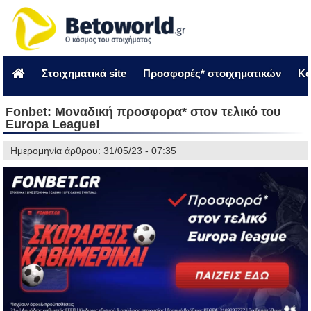
Στοιχηματικά site
Προσφορές* στοιχηματικών
Κο
Fonbet: Μοναδική προσφορα* στον τελικό του
Europa League!
Ημερομηνία άρθρου: 31/05/23 - 07:35