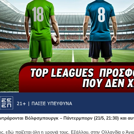
ντράρονται Βόλφσμπουργκ – Πάντερμπορν (21/5, 21:30) και αυ
ς, εδώ παίζεται όλη η χρονιά τους. Εξάλλου, στην Ολλανδία ο Άγια