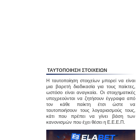
ΤΑΥΤΟΠΟΙΗΣΗ ΣΤΟΙΧΕΙΩΝ
Η ταυτοποίηση στοιχείων μπορεί να είναι
μια βαρετή διαδικασία για τους παίκτες,
ωστόσο είναι αναγκαία. Οι στοιχηματικές
υποχρεούνται να ζητήσουν έγγραφα από
τον κάθε παίκτη έτσι ώστε να
ταυτοποιήσουν τους λογαριασμούς τους,
κάτι που πρέπει να γίνει βάση των
κανονισμών που έχει θέσει η Ε.Ε.Ε.Π.