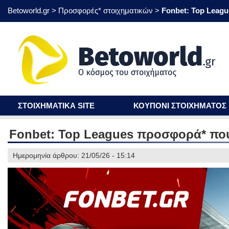
Betoworld.gr
>
Προσφορές* στοιχηματικών
>
Fonbet: Top Leagu
ΣΤΟΙΧΗΜΑΤΙΚΆ SITE
ΚΟΥΠΌΝΙ ΣΤΟΙΧΉΜΑΤΟΣ
Fonbet: Top Leagues προσφορά* που 
Ημερομηνία άρθρου: 21/05/26 - 15:14