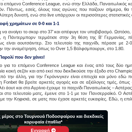
για το επόμενο Conference League, ενώ στην Ελλάδα, Παναιτωλικός 
ζόν. Πάντως, εσείς, όλους τους αγώνες που παίζουν σήμερα, θα 
λύτερη δυνατή, ενώ στο live υπάρχουν οι περισσότερες στατιστικές
οφή χρημάτων σε 0-0 και 1-1
να ανοίγει το σκορ στο 37’ και απέφυγε τον υποβιβασμό. Ωστόσο, 
, η Πάντερμπορν τερμάτισε στην 3η θέση της Β’ Γερμανίας, 
 είναι αουτσάιντερ. Στο τελευταίο της παιχνίδι, πέρασε με 2-
ήν την αναμέτρηση, όπως το Over 1,5 Βόλφσμπουργκ, στο 1.80.
Παρολί που δεν χάνει!
ήριο για το επόμενο Conference League και ένας από τους δύο ημιτ
 μία κακή σεζόν και από εκεί που διεκδικούσε την έξοδο στο Champ
Από την άλλη, για την Γκρόνινγκεν είναι επιτυχία και μόνο εδώ 
τη Fonbet θα βρείτε αρκετές αγορές και σε αξιόλογες τιμές, όπως 
λέι άουτ και στο Αγρίνιο έχουμε το παιχνίδι Παναιτωλικός – Αστέρ
αι στο τελευταίο ματς, έμεινε στο 1-1 με τον Πανσερραϊκό. Ο Αστ
 με την Κηφισιά, σε ματς που έχασε αρκετές ευκαιρίες. Εδώ, η επι
ς μέρος στο Τουρνουά Ποδοσφαίρου και διεκδικείς
κορυφαία έπαθλα*
Εγγραφή