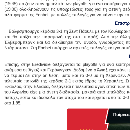
(19:45) παίζουν στον ημιτελικό των playoffs για ένα εισιτήριο 
(19:00) ολοκληρώνουν τις υποχρεώσεις τους για τη φετινή σε
πλατφόρμα της Fonbet, με πολλές επιλογές για να κάνετε την κα
Επιστρ
Η Βόλφσμπουργκ κέρδισε 3-1 τη Σεντ Πάουλι, με τον Κουλιεράκη 
και θα παίξει την παραμονή της στα μπαράζ. Από την άλλη
Έλβερσμπεργκ και θα διεκδικήσει την άνοδο, γνωρίζοντας πως
Ντάρμσταντ. Στη Fonbet υπάρχουν αρκετές επιλογές και για αυτ
Επίσης, στην Eredivisie διεξάγονται τα playoffs για ένα εισιτ
ανάμεσα σε Άγιαξ και Γκρόνινγκεν. Δεδομένα ο Άγιαξ έχει κάνει
να τερματίζει στην 5η θέση, μετά και το 0-0 με τη Χέρενφεν. 
τελευταίο παιχνίδι της κέρδισε 2-1 εκτός έδρας τη Χέρακλες. Σ
Εξάλλου, στην Ελλάδα, διεξάγεται η τελευταία αγωνιστική των π
του Αγρινίου είχε μία άνετη διαδικασία, μακριά από μπελάδες κ
πέτυχε, έστω και δύσκολα τον στόχο του και έρχεται από το 0-0
στο 1.95.
Παίρνει