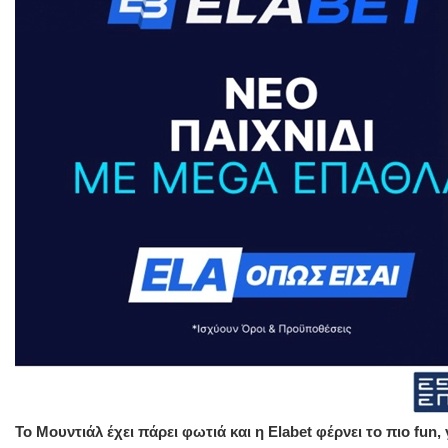
Το Μουντιάλ έχει πάρει φωτιά και η Elabet φέρνει το πιο fu