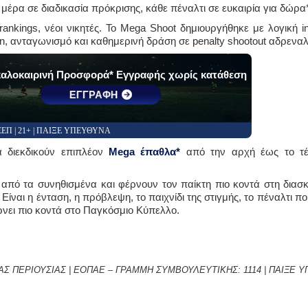
μέρα σε διαδικασία πρόκρισης, κάθε πέναλτι σε ευκαιρία για δώρα*
nkings, νέοι νικητές. Το Mega Shoot δημιουργήθηκε με λογική ins
n, ανταγωνισμό και καθημερινή δράση σε penalty shootout αδρεναλ
καλοκαιρινή Προσφορά* Εγγραφής χωρίς κατάθεση
ΕΓΓΡΑΦΗ
ΕΕΠ | 21+ | ΠΑΙΞΕ ΥΠΕΥΘΥΝΑ
α διεκδικούν επιπλέον
Mega έπαθλα*
από την αρχή έως το τέ
ν από τα συνηθισμένα και φέρνουν τον παίκτη πιο κοντά στη διασκ
 Είναι η ένταση, η πρόβλεψη, το παιχνίδι της στιγμής, το πέναλτι π
έρνει πιο κοντά στο Παγκόσμιο Κύπελλο.
ΑΣ ΠΕΡΙΟΥΣΙΑΣ | ΕΟΠΑΕ – ΓΡΑΜΜΗ ΣΥΜΒΟΥΛΕΥΤΙΚΗΣ: 1114 | ΠΑΙΞΕ 