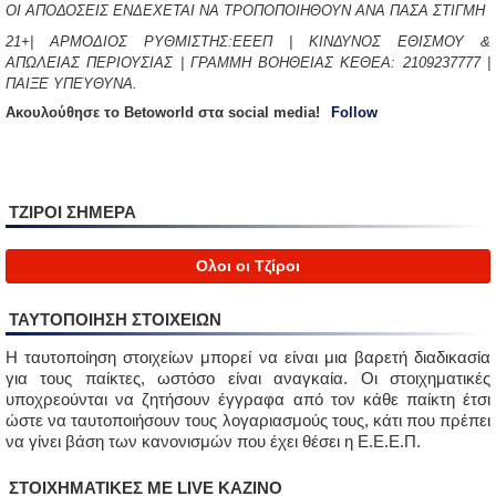
ΟΙ ΑΠΟΔΟΣΕΙΣ ΕΝΔΕΧΕΤΑΙ ΝΑ ΤΡΟΠΟΠΟΙΗΘΟΥΝ ΑΝΑ ΠΑΣΑ ΣΤΙΓΜΗ
21+| ΑΡΜΟΔΙΟΣ ΡΥΘΜΙΣΤΗΣ:ΕΕΕΠ | ΚΙΝΔΥΝΟΣ ΕΘΙΣΜΟΥ &
ΑΠΩΛΕΙΑΣ ΠΕΡΙΟΥΣΙΑΣ | ΓΡΑΜΜΗ ΒΟΗΘΕΙΑΣ ΚΕΘΕΑ: 2109237777 |
ΠΑΙΞΕ ΥΠΕΥΘΥΝΑ.
Aκουλούθησε το Betoworld στα social media!
Follow
ΤΖΙΡΟΙ ΣΗΜΕΡΑ
Ολοι οι Τζίροι
ΤΑΥΤΟΠΟΙΗΣΗ ΣΤΟΙΧΕΙΩΝ
Η ταυτοποίηση στοιχείων μπορεί να είναι μια βαρετή διαδικασία
για τους παίκτες, ωστόσο είναι αναγκαία. Οι στοιχηματικές
υποχρεούνται να ζητήσουν έγγραφα από τον κάθε παίκτη έτσι
ώστε να ταυτοποιήσουν τους λογαριασμούς τους, κάτι που πρέπει
να γίνει βάση των κανονισμών που έχει θέσει η Ε.Ε.Ε.Π.
ΣΤΟΙΧΗΜΑΤΙΚΈΣ ΜΕ LIVE ΚΑΖΙΝΟ