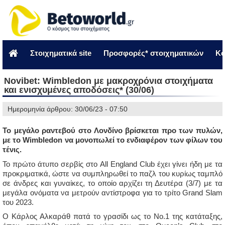
Στοιχηματικά site
Προσφορές* στοιχηματικών
Κο
Novibet: Wimbledon με μακροχρόνια στοιχήματα
και ενισχυμένες αποδόσεις* (30/06)
Ημερομηνία άρθρου: 30/06/23 - 07:50
Το μεγάλο ραντεβού στο Λονδίνο βρίσκεται προ των πυλών,
με το Wimbledon να μονοπωλεί το ενδιαφέρον των φίλων του
τένις.
Το πρώτο άτυπο σερβίς στο All England Club έχει γίνει ήδη με τα
προκριματικά, ώστε να συμπληρωθεί το παζλ του κυρίως ταμπλό
σε άνδρες και γυναίκες, το οποίο αρχίζει τη Δευτέρα (3/7) με τα
μεγάλα ονόματα να μετρούν αντίστροφα για το τρίτο Grand Slam
του 2023.
Ο Κάρλος Αλκαράθ πατά το γρασίδι ως το Νο.1 της κατάταξης,