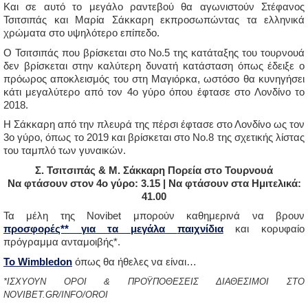
Και σε αυτό το μεγάλο ραντεβού θα αγωνιστούν Στέφανος
Τσιτσιπάς και Μαρία Σάκκαρη εκπροσωπώντας τα ελληνικά
χρώματα στο υψηλότερο επίπεδο.
Ο Τσιτσιπάς που βρίσκεται στο Νο.5 της κατάταξης του τουρνουά
δεν βρίσκεται στην καλύτερη δυνατή κατάσταση όπως έδειξε ο
πρόωρος αποκλεισμός του στη Μαγιόρκα, ωστόσο θα κυνηγήσει
κάτι μεγαλύτερο από τον 4
ο
γύρο όπου έφτασε στο Λονδίνο το
2018.
Η Σάκκαρη από την πλευρά της πέρσι έφτασε στο Λονδίνο ως τον
3
ο
γύρο, όπως το 2019 και βρίσκεται στο Νο.8 της σχετικής λίστας
του ταμπλό των γυναικών.
Σ. Τσιτσιπάς & Μ. Σάκκαρη Πορεία στο Τουρνουά
Να φτάσουν στον 4
ο
γύρο: 3.15 | Να φτάσουν στα Ημιτελικά:
41.00
Τα μέλη της Novibet μπορούν καθημερινά να βρουν
προσφορές** για τα
μεγάλα
παιχνίδια
και κορυφαίο
πρόγραμμα ανταμοιβής*.
To Wimbledon
όπως θα ήθελες να είναι…
*ΙΣΧΥΟΥΝ ΟΡΟΙ & ΠΡΟΫΠΟΘΕΣΕΙΣ ΔΙΑΘΕΣΙΜΟΙ ΣΤΟ
NOVIBET.GR/INFO/OROI