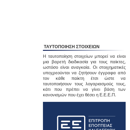
ΤΑΥΤΟΠΟΙΗΣΗ ΣΤΟΙΧΕΙΩΝ
Η ταυτοποίηση στοιχείων μπορεί να είναι
μια βαρετή διαδικασία για τους παίκτες,
ωστόσο είναι αναγκαία. Οι στοιχηματικές
υποχρεούνται να ζητήσουν έγγραφα από
τον κάθε παίκτη έτσι ώστε να
ταυτοποιήσουν τους λογαριασμούς τους,
κάτι που πρέπει να γίνει βάση των
κανονισμών που έχει θέσει η Ε.Ε.Ε.Π.