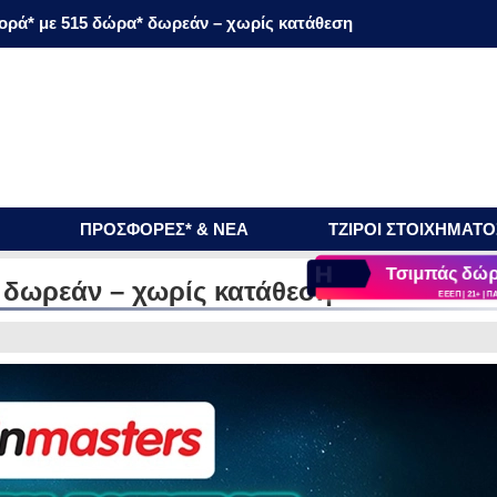
ρά* με 515 δώρα* δωρεάν – χωρίς κατάθεση
ΠΡΟΣΦΟΡΈΣ* & ΝΈΑ
ΤΖΊΡΟΙ ΣΤΟΙΧΉΜΑΤΟ
Τσιμπάς δώρα
 δωρεάν – χωρίς κατάθεση
ΕΕΕΠ | 21+ | 