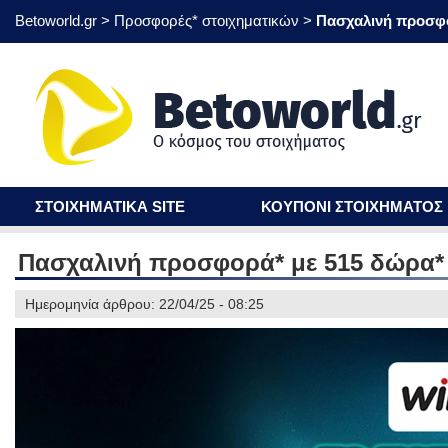
Betoworld.gr
>
Προσφορές* στοιχηματικών
>
Πασχαλινή προσφο
ΣΤΟΙΧΗΜΑΤΙΚΆ SITE
ΚΟΥΠΌΝΙ ΣΤΟΙΧΉΜΑΤΟΣ
Πασχαλινή προσφορά* με 515 δώρα*
Ημερομηνία άρθρου: 22/04/25 - 08:25