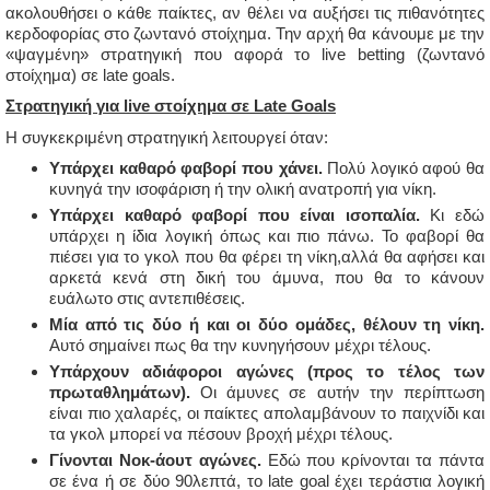
ακολουθήσει ο κάθε παίκτες, αν θέλει να αυξήσει τις πιθανότητες
κερδοφορίας στο ζωντανό στοίχημα. Την αρχή θα κάνουμε με την
«ψαγμένη» στρατηγική που αφορά το live betting (ζωντανό
στοίχημα) σε late goals.
Στρατηγική για live στοίχημα σε Late Goals
Η συγκεκριμένη στρατηγική λειτουργεί όταν:
Υπάρχει καθαρό φαβορί που χάνει.
Πολύ λογικό αφού θα
κυνηγά την ισοφάριση ή την ολική ανατροπή για νίκη.
Υπάρχει καθαρό φαβορί που είναι ισοπαλία.
Κι εδώ
υπάρχει η ίδια λογική όπως και πιο πάνω. Το φαβορί θα
πιέσει για το γκολ που θα φέρει τη νίκη,αλλά θα αφήσει και
αρκετά κενά στη δική του άμυνα, που θα το κάνουν
ευάλωτο στις αντεπιθέσεις.
Μία από τις δύο ή και οι δύο ομάδες, θέλουν τη νίκη.
Αυτό σημαίνει πως θα την κυνηγήσουν μέχρι τέλους.
Υπάρχουν αδιάφοροι αγώνες (προς το τέλος των
πρωταθλημάτων).
Οι άμυνες σε αυτήν την περίπτωση
είναι πιο χαλαρές, οι παίκτες απολαμβάνουν το παιχνίδι και
τα γκολ μπορεί να πέσουν βροχή μέχρι τέλους.
Γίνονται Νοκ-άουτ αγώνες.
Εδώ που κρίνονται τα πάντα
σε ένα ή σε δύο 90λεπτά, το late goal έχει τεράστια λογική