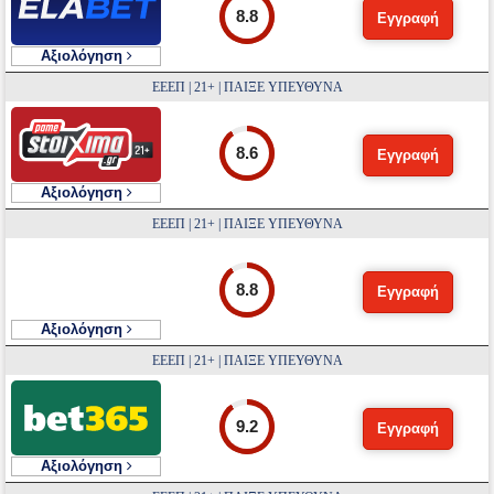
8.8
Εγγραφή
Αξιολόγηση
ΕΕΕΠ | 21+ | ΠΑΙΞΕ ΥΠΕΥΘΥΝΑ
8.6
Εγγραφή
Αξιολόγηση
ΕΕΕΠ | 21+ | ΠΑΙΞΕ ΥΠΕΥΘΥΝΑ
8.8
Εγγραφή
Αξιολόγηση
ΕΕΕΠ | 21+ | ΠΑΙΞΕ ΥΠΕΥΘΥΝΑ
9.2
Εγγραφή
Αξιολόγηση