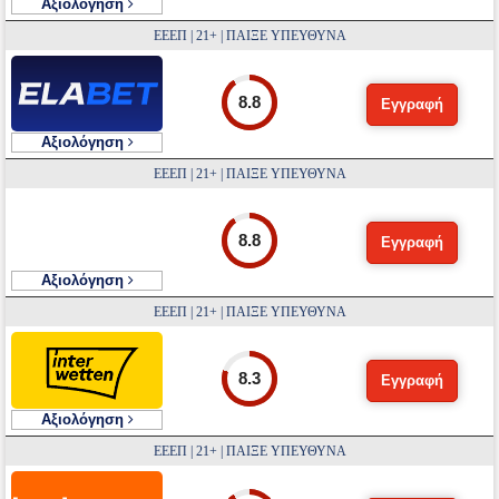
Αξιολόγηση
ΕΕΕΠ | 21+ | ΠΑΙΞΕ ΥΠΕΥΘΥΝΑ
8.8
Εγγραφή
Αξιολόγηση
ΕΕΕΠ | 21+ | ΠΑΙΞΕ ΥΠΕΥΘΥΝΑ
8.8
Εγγραφή
Αξιολόγηση
ΕΕΕΠ | 21+ | ΠΑΙΞΕ ΥΠΕΥΘΥΝΑ
8.3
Εγγραφή
Αξιολόγηση
ΕΕΕΠ | 21+ | ΠΑΙΞΕ ΥΠΕΥΘΥΝΑ