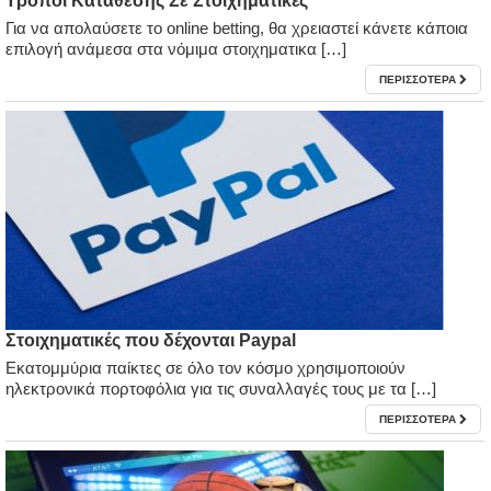
Τρόποι Κατάθεσης Σε Στοιχηματικές
Για να απολαύσετε το online betting, θα χρειαστεί κάνετε κάποια
επιλογή ανάμεσα στα νόμιμα στοιχηματικα […]
ΠΕΡΙΣΣΟΤΕΡΑ
Στοιχηματικές που δέχονται Paypal
Εκατομμύρια παίκτες σε όλο τον κόσμο χρησιμοποιούν
ηλεκτρονικά πορτοφόλια για τις συναλλαγές τους με τα […]
ΠΕΡΙΣΣΟΤΕΡΑ