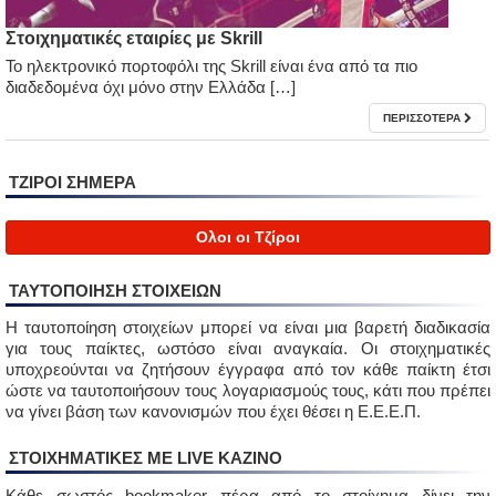
Στοιχηματικές εταιρίες με Skrill
Το ηλεκτρονικό πορτοφόλι της Skrill είναι ένα από τα πιο
διαδεδομένα όχι μόνο στην Ελλάδα […]
ΠΕΡΙΣΣΟΤΕΡΑ
ΤΖΙΡΟΙ ΣΗΜΕΡΑ
Ολοι οι Τζίροι
ΤΑΥΤΟΠΟΙΗΣΗ ΣΤΟΙΧΕΙΩΝ
Η ταυτοποίηση στοιχείων μπορεί να είναι μια βαρετή διαδικασία
για τους παίκτες, ωστόσο είναι αναγκαία. Οι στοιχηματικές
υποχρεούνται να ζητήσουν έγγραφα από τον κάθε παίκτη έτσι
ώστε να ταυτοποιήσουν τους λογαριασμούς τους, κάτι που πρέπει
να γίνει βάση των κανονισμών που έχει θέσει η Ε.Ε.Ε.Π.
ΣΤΟΙΧΗΜΑΤΙΚΈΣ ΜΕ LIVE ΚΑΖΙΝΟ
Κάθε σωστός bookmaker πέρα από το στοίχημα δίνει την