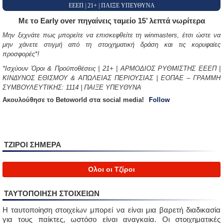
ΕΕΕΠ | 21+ | ΠΑΙΞΕ ΥΠΕΥΘΥΝΑ
Με το Early over πηγαίνεις ταμείο 15’ λεπτά νωρίτερα
Μην ξεχνάτε πως μπορείτε να επισκεφθείτε τη winmasters, έτσι ώστε να
μην χάνετε στιγμή από τη στοιχηματική δράση και τις κορυφαίες
προσφορές*!
*Ισχύουν Όροι & Προϋποθέσεις | 21+ | ΑΡΜΟΔΙΟΣ ΡΥΘΜΙΣΤΗΣ ΕΕΕΠ |
ΚΙΝΔΥΝΟΣ ΕΘΙΣΜΟΥ & ΑΠΩΛΕΙΑΣ ΠΕΡΙΟΥΣΙΑΣ | ΕΟΠΑΕ – ΓΡΑΜΜΗ
ΣΥΜΒΟΥΛΕΥΤΙΚΗΣ: 1114 | ΠΑΙΞΕ ΥΠΕΥΘΥΝΑ
Aκουλούθησε το Betoworld στα social media!
Follow
ΤΖΙΡΟΙ ΣΗΜΕΡΑ
Ολοι οι Τζίροι
ΤΑΥΤΟΠΟΙΗΣΗ ΣΤΟΙΧΕΙΩΝ
Η ταυτοποίηση στοιχείων μπορεί να είναι μια βαρετή διαδικασία
για τους παίκτες, ωστόσο είναι αναγκαία. Οι στοιχηματικές