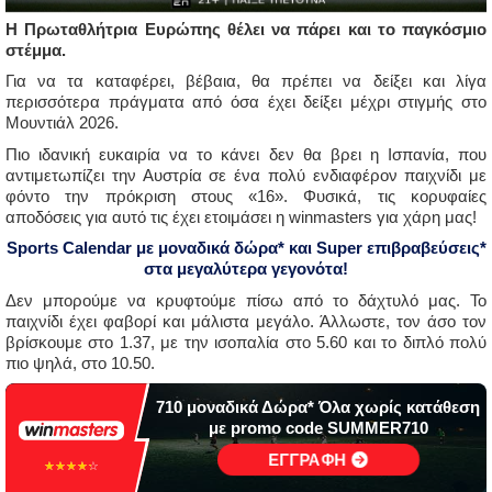
Η Πρωταθλήτρια Ευρώπης θέλει να πάρει και το παγκόσμιο
στέμμα.
Για να τα καταφέρει, βέβαια, θα πρέπει να δείξει και λίγα
περισσότερα πράγματα από όσα έχει δείξει μέχρι στιγμής στο
Μουντιάλ 2026.
Πιο ιδανική ευκαιρία να το κάνει δεν θα βρει η Ισπανία, που
αντιμετωπίζει την Αυστρία σε ένα πολύ ενδιαφέρον παιχνίδι με
φόντο την πρόκριση στους «16». Φυσικά, τις κορυφαίες
αποδόσεις για αυτό τις έχει ετοιμάσει η winmasters για χάρη μας!
Sports Calendar με μοναδικά δώρα* και Super επιβραβεύσεις*
στα μεγαλύτερα γεγονότα!
Δεν μπορούμε να κρυφτούμε πίσω από το δάχτυλό μας. Το
παιχνίδι έχει φαβορί και μάλιστα μεγάλο. Άλλωστε, τον άσο τον
βρίσκουμε στο 1.37, με την ισοπαλία στο 5.60 και το διπλό πολύ
πιο ψηλά, στο 10.50.
710 μοναδικά Δώρα* Όλα χωρίς κατάθεση
με promo code SUMMER710
ΕΓΓΡΑΦΗ
☆☆☆☆☆
★★★★★