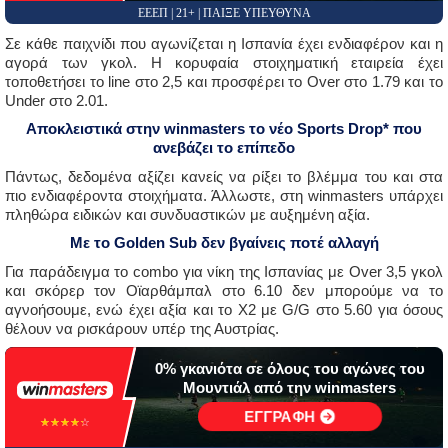
ΕΕΕΠ | 21+ | ΠΑΙΞΕ ΥΠΕΥΘΥΝΑ
Σε κάθε παιχνίδι που αγωνίζεται η Ισπανία έχει ενδιαφέρον και η
αγορά των γκολ. Η κορυφαία στοιχηματική εταιρεία έχει
τοποθετήσει το line στο 2,5 και προσφέρει το Over στο 1.79 και το
Under στο 2.01.
Aποκλειστικά στην winmasters το νέο Sports Drop* που
ανεβάζει το επίπεδο
Πάντως, δεδομένα αξίζει κανείς να ρίξει το βλέμμα του και στα
πιο ενδιαφέροντα στοιχήματα. Άλλωστε, στη winmasters υπάρχει
πληθώρα ειδικών και συνδυαστικών με αυξημένη αξία.
Με το Golden Sub δεν βγαίνεις ποτέ αλλαγή
Για παράδειγμα το combo για νίκη της Ισπανίας με Over 3,5 γκολ
και σκόρερ τον Οϊαρθάμπαλ στο 6.10 δεν μπορούμε να το
αγνοήσουμε, ενώ έχει αξία και το Χ2 με G/G στο 5.60 για όσους
θέλουν να ρισκάρουν υπέρ της Αυστρίας.
0% γκανιότα σε όλους του αγώνες του
Μουντιάλ από την winmasters
ΕΓΓΡΑΦΗ
☆☆☆☆☆
★★★★★