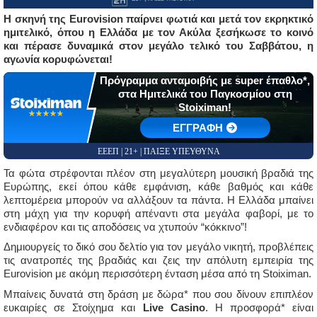
Η σκηνή της Eurovision παίρνει φωτιά και μετά τον εκρηκτικό
ημιτελικό, όπου η Ελλάδα με τον Ακύλα ξεσήκωσε το κοινό
και πέρασε δυναμικά στον μεγάλο τελικό του Σαββάτου, η
αγωνία κορυφώνεται!
Πρόγραμμα ανταμοιβής με super έπαθλο*,
στα Ημιτελικά του Παγκοσμίου στη
Stoiximan!
☆☆☆☆☆
★★★★★
EΓΓΡΑΦΗ
ΕΕΕΠ | 21+ | ΠΑΙΞΕ ΥΠΕΥΘΥΝΑ
Τα φώτα στρέφονται πλέον στη μεγαλύτερη μουσική βραδιά της
Ευρώπης, εκεί όπου κάθε εμφάνιση, κάθε βαθμός και κάθε
λεπτομέρεια μπορούν να αλλάξουν τα πάντα. Η Ελλάδα μπαίνει
στη μάχη για την κορυφή απέναντι στα μεγάλα φαβορί, με το
ενδιαφέρον και τις αποδόσεις να χτυπούν “κόκκινο”!
Δημιουργείς το δικό σου δελτίο για τον μεγάλο νικητή, προβλέπεις
τις ανατροπές της βραδιάς και ζεις την απόλυτη εμπειρία της
Eurovision με ακόμη περισσότερη ένταση μέσα από τη Stoiximan.
Μπαίνεις δυνατά στη δράση με δώρα* που σου δίνουν επιπλέον
ευκαιρίες σε Στοίχημα και
Live Casino
. Η προσφορά* είναι